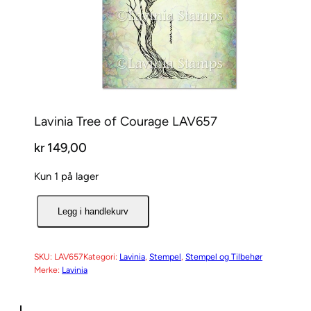
Lavinia Tree of Courage LAV657
kr
149,00
Kun 1 på lager
L
Legg i handlekurv
a
v
i
SKU:
LAV657
Kategori:
Lavinia
, 
Stempel
, 
Stempel og Tilbehør
Merke:
Lavinia
n
i
a