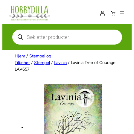
Hopp
til
innhold
Products
search
Hjem
/
Stempel og
Tilbehør
/
Stempel
/
Lavinia
/ Lavinia Tree of Courage
LAV657