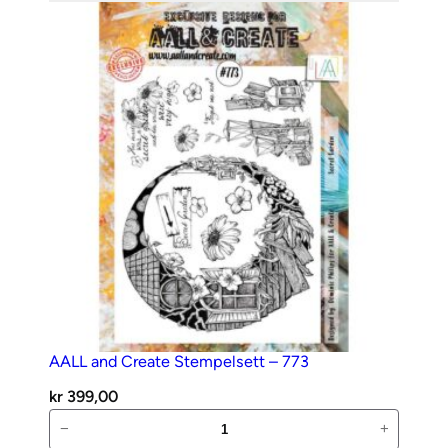
–
642
–
Caffeinated
antall
AALL and Create Stempelsett – 773
kr
399,00
AALL
−
+
and