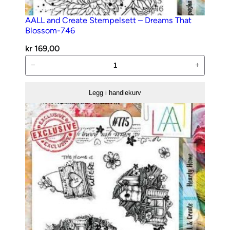
AALL and Create Stempelsett – Dreams That
Blossom-746
kr
169,00
AALL
−
+
and
Create
Legg i handlekurv
Stempelsett
–
Dreams
That
Blossom-
746
antall