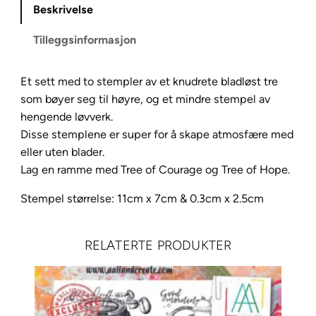
Beskrivelse
T
r
Tilleggsinformasjon
e
e
Et sett med to stempler av et knudrete bladløst tre
o
som bøyer seg til høyre, og et mindre stempel av
f
hengende løvverk.
C
Disse stemplene er super for å skape atmosfære med
o
eller uten blader.
u
Lag en ramme med Tree of Courage og Tree of Hope.
r
a
Stempel størrelse: 11cm x 7cm & 0.3cm x 2.5cm
g
e
L
RELATERTE PRODUKTER
A
V
6
5