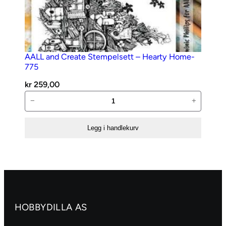
AALL and Create Stempelsett – Hearty Home-
775
kr
259,00
AALL
−
+
and
Create
Legg i handlekurv
Stempelsett
–
Hearty
Home-
775
antall
HOBBYDILLA AS