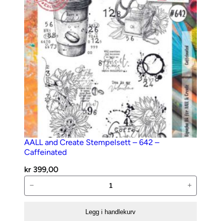
7
a
n
t
a
l
l
AALL and Create Stempelsett – 642 –
Caffeinated
kr
399,00
AALL
−
+
and
Create
Legg i handlekurv
Stempelsett