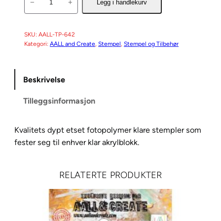
−
+
Legg i handlekurv
A
L
L
SKU:
AALL-TP-642
Kategori:
AALL and Create
, 
Stempel
, 
Stempel og Tilbehør
a
n
d
Beskrivelse
C
r
Tilleggsinformasjon
e
a
Kvalitets dypt etset fotopolymer klare stempler som
t
fester seg til enhver klar akrylblokk.
e
S
t
RELATERTE PRODUKTER
e
m
p
e