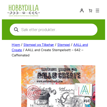
Hopp
til
innhold
Products
search
Hjem
/
Stempel og Tilbehør
/
Stempel
/
AALL and
Create
/ AALL and Create Stempelsett – 642 –
Caffeinated