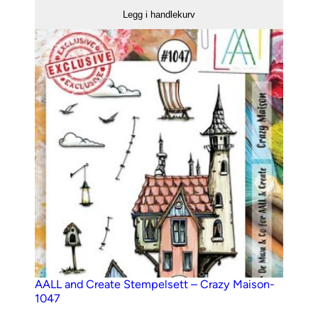
Create
Legg i handlekurv
Stempelsett
–
773
antall
AALL and Create Stempelsett – Crazy Maison-
1047