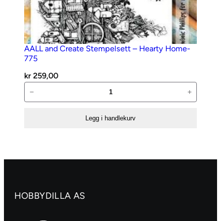
AALL and Create Stempelsett – Hearty Home-
775
kr
259,00
AALL
−
+
and
Create
Legg i handlekurv
Stempelsett
–
Hearty
Home-
775
antall
HOBBYDILLA AS