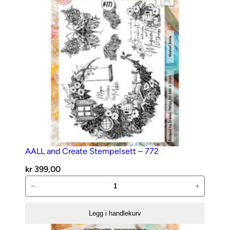
l
s
e
t
t
–
6
4
2
–
C
AALL and Create Stempelsett – 772
a
f
kr
399,00
f
AALL
−
+
e
and
i
Create
Legg i handlekurv
n
Stempelsett
a