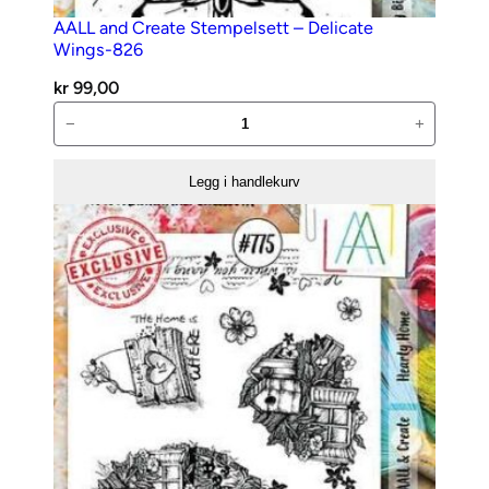
AALL and Create Stempelsett – Delicate
Wings-826
kr
99,00
AALL
−
+
and
Create
Legg i handlekurv
Stempelsett
–
Delicate
Wings-
826
antall