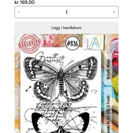
kr
169,00
AALL
−
+
and
Create
Legg i handlekurv
Stempelsett
–
Crazy
Maison-
1047
antall