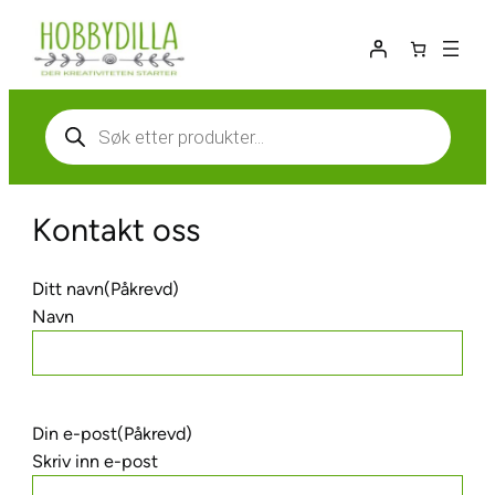
Hopp
til
innhold
Products
search
Kontakt oss
Ditt navn
(Påkrevd)
Navn
Din e-post
(Påkrevd)
Skriv inn e-post