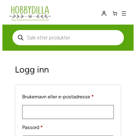
Hopp
til
innhold
Products
search
Logg inn
Påkrevd
Brukernavn eller e-postadresse
*
Påkrevd
Passord
*