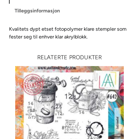
r
Tilleggsinformasjon
e
a
Kvalitets dypt etset fotopolymer klare stempler som
t
fester seg til enhver klar akrylblokk.
e
S
t
RELATERTE PRODUKTER
e
m
p
e
l
s
e
t
t
–
7