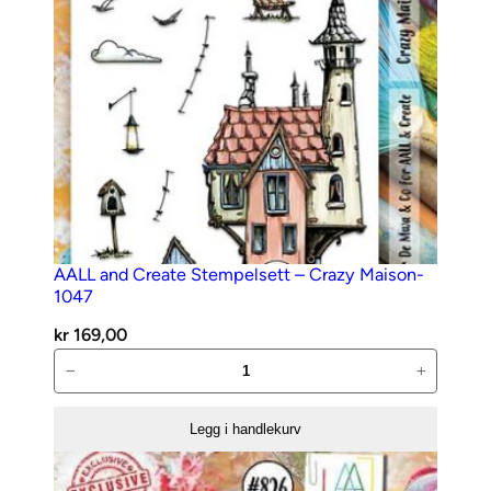
AALL and Create Stempelsett – Crazy Maison-
1047
kr
169,00
AALL
−
+
and
Create
Legg i handlekurv
Stempelsett
–