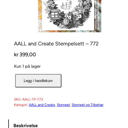
AALL and Create Stempelsett – 772
kr
399,00
Kun 1 på lager
A
Legg i handlekurv
A
L
L
SKU:
AALL-TP-772
Kategori:
AALL and Create
, 
Stempel
, 
Stempel og Tilbehør
a
n
d
Beskrivelse
C