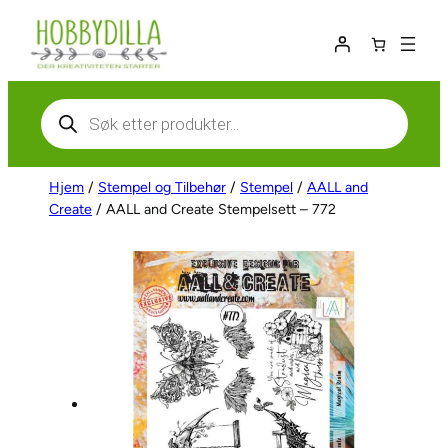
Hopp
til
innhold
Products
search
Hjem
/
Stempel og Tilbehør
/
Stempel
/
AALL and
Create
/ AALL and Create Stempelsett – 772