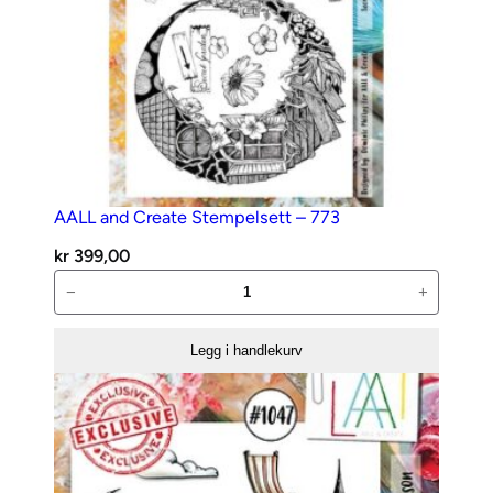
AALL and Create Stempelsett – 773
kr
399,00
AALL
−
+
and
Create
Legg i handlekurv
Stempelsett
–
773
antall