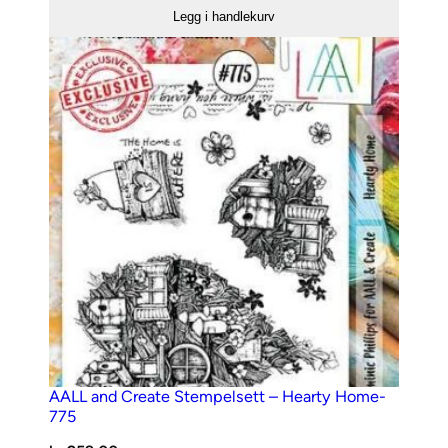
Create
Legg i handlekurv
Stempelsett
–
Delicate
Wings-
826
antall
AALL and Create Stempelsett – Hearty Home-
775