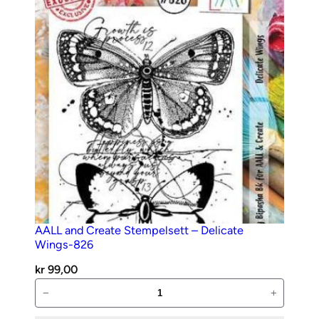
Crazy
Maison-
1047
antall
AALL and Create Stempelsett – Delicate
Wings-826
kr
99,00
AALL
−
+
and