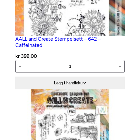
7
2
a
n
t
AALL and Create Stempelsett – 642 –
Caffeinated
a
l
kr
399,00
l
AALL
−
+
and
Create
Legg i handlekurv
Stempelsett
–
642
–
Caffeinated
antall