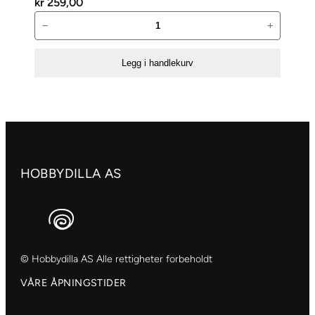
kr
259,00
AALL
−
+
and
Create
Legg i handlekurv
Stempelsett
–
Hearty
Home-
775
antall
HOBBYDILLA AS
© Hobbydilla AS Alle rettigheter forbeholdt
VÅRE ÅPNINGSTIDER