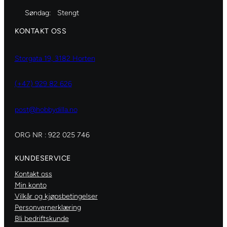
Søndag:
Stengt
KONTAKT OSS
Storgata 19, 3182 Horten
(+47) 929 82 626
post@hobbydilla.no
ORG NR : 922 025 746
KUNDESERVICE
Kontakt oss
Min konto
Vilkår og kjøpsbetingelser
Personvernerklæring
Bli bedriftskunde