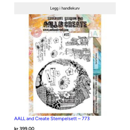
Create
Legg i handlekurv
Stempelsett
–
772
antall
AALL and Create Stempelsett – 773
kr
399,00