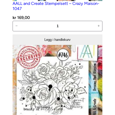
AALL and Create Stempelsett – Crazy Maison-
1047
kr
169,00
AALL
−
+
and
Create
Legg i handlekurv
Stempelsett
–
Crazy
Maison-
1047
antall