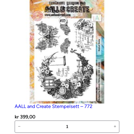
–
642
–
Caffeinated
antall
AALL and Create Stempelsett – 772
kr
399,00
AALL
−
+
and