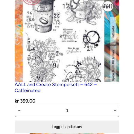
l
l
AALL and Create Stempelsett – 642 –
Caffeinated
kr
399,00
AALL
−
+
and
Create
Legg i handlekurv
Stempelsett