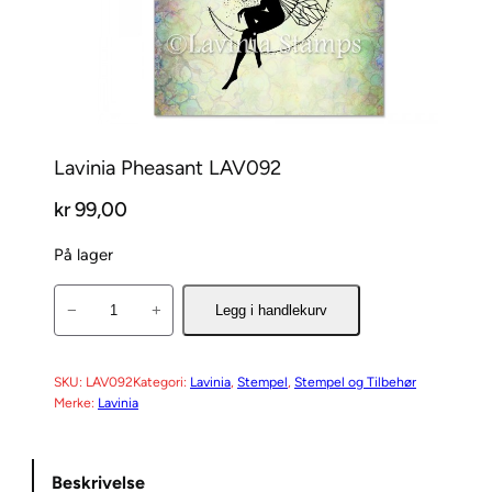
Lavinia Pheasant LAV092
kr
99,00
På lager
L
−
+
Legg i handlekurv
a
v
i
SKU:
LAV092
Kategori:
Lavinia
, 
Stempel
, 
Stempel og Tilbehør
Merke:
Lavinia
n
i
a
Beskrivelse
P