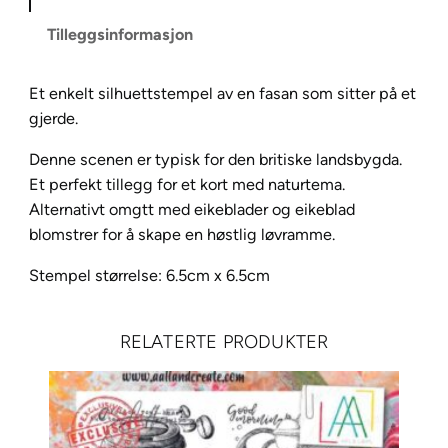
h
Tilleggsinformasjon
e
a
Et enkelt silhuettstempel av en fasan som sitter på et
s
gjerde.
a
n
Denne scenen er typisk for den britiske landsbygda.
t
Et perfekt tillegg for et kort med naturtema.
L
Alternativt omgtt med eikeblader og eikeblad
A
blomstrer for å skape en høstlig løvramme.
V
0
Stempel størrelse: 6.5cm x 6.5cm
9
2
RELATERTE PRODUKTER
a
n
t
a