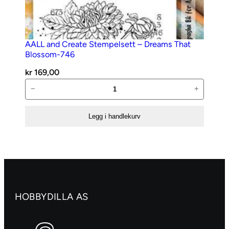
AALL and Create Stempelsett – Dreams That
Blossom-746
kr
169,00
AALL
−
+
and
Create
Legg i handlekurv
Stempelsett
–
Dreams
That
Blossom-
746
HOBBYDILLA AS
antall