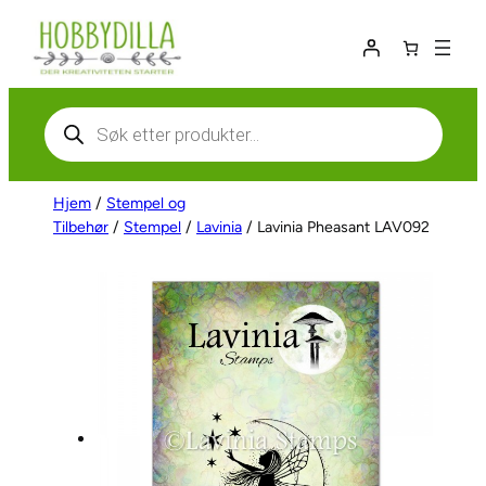
Hopp
til
innhold
Products
search
Hjem
/
Stempel og
Tilbehør
/
Stempel
/
Lavinia
/ Lavinia Pheasant LAV092