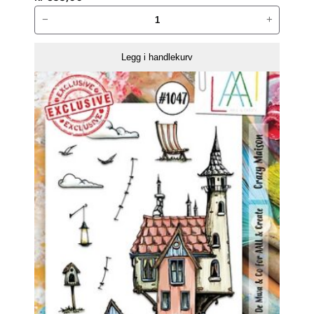
AALL
−
+
and
Create
Legg i handlekurv
Stempelsett
–
773
antall