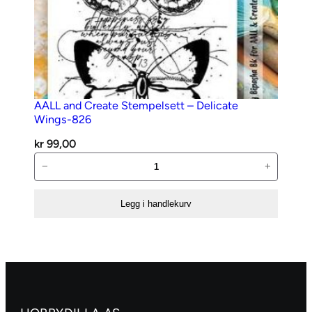
AALL and Create Stempelsett – Delicate
Wings-826
kr
99,00
AALL
−
+
and
Create
Legg i handlekurv
Stempelsett
–
Delicate
Wings-
826
antall