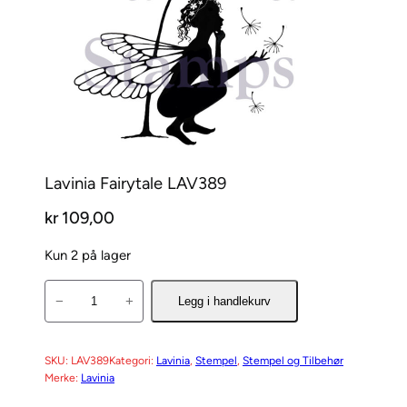
Lavinia Fairytale LAV389
kr
109,00
Kun 2 på lager
L
−
+
Legg i handlekurv
a
v
i
SKU:
LAV389
Kategori:
Lavinia
, 
Stempel
, 
Stempel og Tilbehør
Merke:
Lavinia
n
i