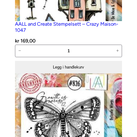
AALL and Create Stempelsett – Crazy Maison-
1047
kr
169,00
AALL
−
+
and
Create
Legg i handlekurv
Stempelsett
–
Crazy
Maison-
1047
antall