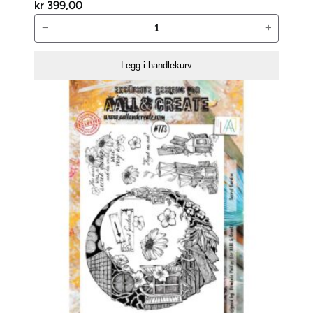
kr
399,00
AALL
−
+
and
Create
Legg i handlekurv
Stempelsett
–
772
antall