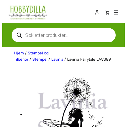
Hopp
til
innhold
Products
search
Hjem
/
Stempel og
Tilbehør
/
Stempel
/
Lavinia
/ Lavinia Fairytale LAV389