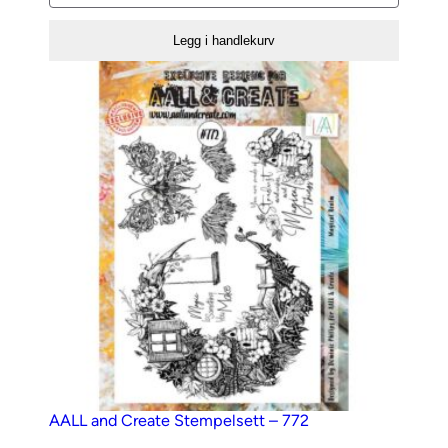
and
Create
Legg i handlekurv
Stempelsett
–
642
–
Caffeinated
antall
AALL and Create Stempelsett – 772