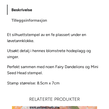
a
Beskrivelse
F
a
Tilleggsinformasjon
i
r
Et silhuettstempel av en fe plassert under en
y
løvetannklokke.
t
a
Utsøkt detalj i hennes blomstrete hodeplagg og
l
vinger.
e
L
Perfekt sammen med noen Fairy Dandelions og Mini
A
Seed Head stempel.
V
Stamp størrelse: 8.5cm x 7cm
3
8
9
RELATERTE PRODUKTER
a
n