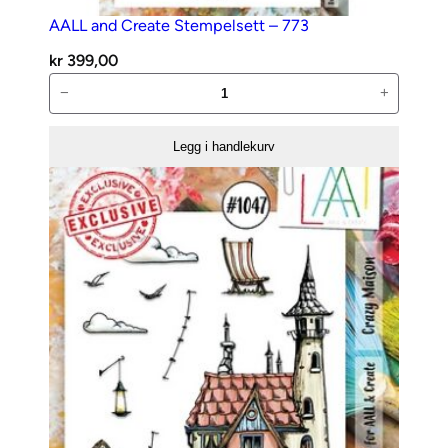
AALL and Create Stempelsett – 773
kr
399,00
AALL
−
+
and
Create
Legg i handlekurv
Stempelsett
–
773
antall