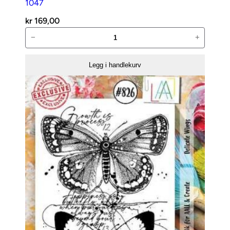
1047
kr
169,00
AALL
−
+
and
Create
Legg i handlekurv
Stempelsett
–
Crazy
Maison-
1047
antall