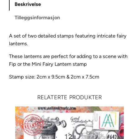
Beskrivelse
F
a
Tilleggsinformasjon
i
r
A set of two detailed stamps featuring intricate fairy
y
lanterns.
L
a
These lanterns are perfect for adding to a scene with
n
Fip or the Mini Fairy Lantern stamp
t
e
Stamp size: 2cm x 9.5cm & 2cm x 7.5cm
r
n
RELATERTE PRODUKTER
s
S
e
t
L
A