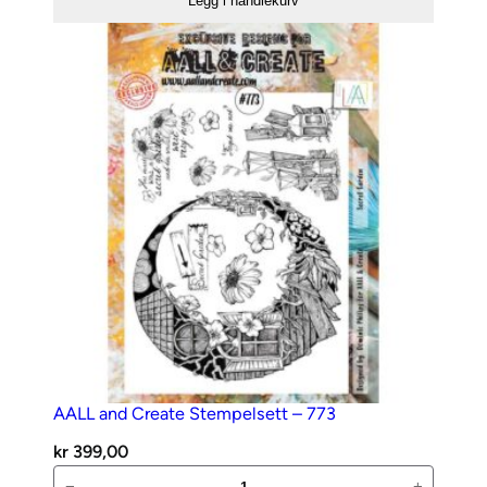
Legg i handlekurv
Stempelsett
–
772
antall
AALL and Create Stempelsett – 773
kr
399,00
AALL