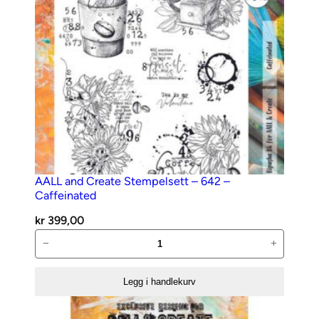
V
5
8
6
a
n
t
a
l
l
AALL and Create Stempelsett – 642 –
Caffeinated
kr
399,00
AALL
−
+
and
Create
Legg i handlekurv
Stempelsett
–