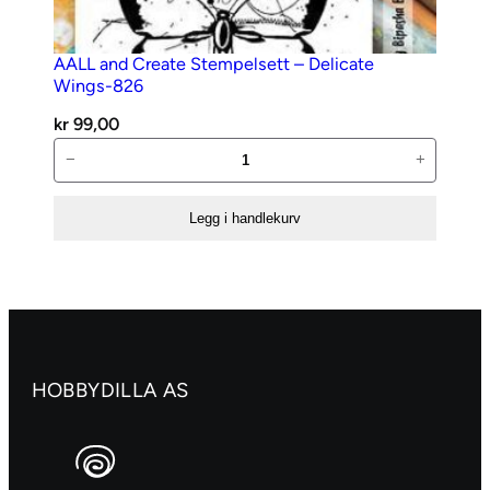
AALL and Create Stempelsett – Delicate
Wings-826
kr
99,00
AALL
−
+
and
Create
Legg i handlekurv
Stempelsett
–
Delicate
Wings-
826
antall
HOBBYDILLA AS