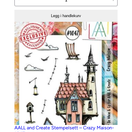
−
+
and
Create
Legg i handlekurv
Stempelsett
–
773
antall
AALL and Create Stempelsett – Crazy Maison-