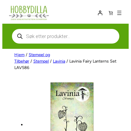
Hopp
til
innhold
Products
search
Hjem
/
Stempel og
Tilbehør
/
Stempel
/
Lavinia
/ Lavinia Fairy Lanterns Set
LAV586