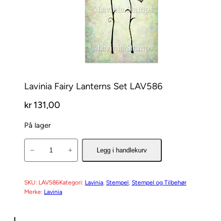
Lavinia Fairy Lanterns Set LAV586
kr
131,00
På lager
L
−
+
Legg i handlekurv
a
v
i
SKU:
LAV586
Kategori:
Lavinia
, 
Stempel
, 
Stempel og Tilbehør
Merke:
Lavinia
n
i
a