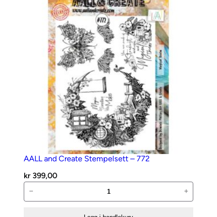
642
–
Caffeinated
antall
AALL and Create Stempelsett – 772
kr
399,00
AALL
−
+
and
Create