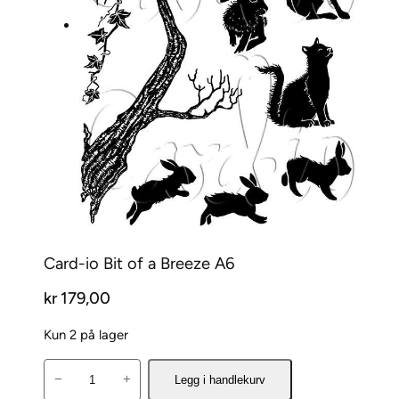
Card-io Bit of a Breeze A6
kr
179,00
Kun 2 på lager
C
−
+
Legg i handlekurv
a