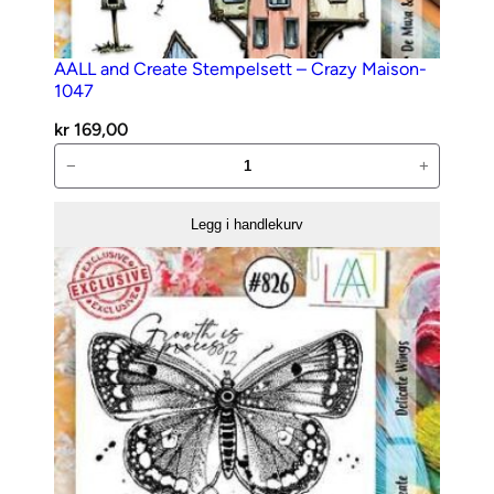
AALL and Create Stempelsett – Crazy Maison-
1047
kr
169,00
AALL
−
+
and
Create
Legg i handlekurv
Stempelsett
–
Crazy
Maison-
1047
antall