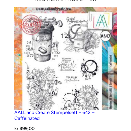
6
a
n
t
a
l
l
AALL and Create Stempelsett – 642 –
Caffeinated
kr
399,00