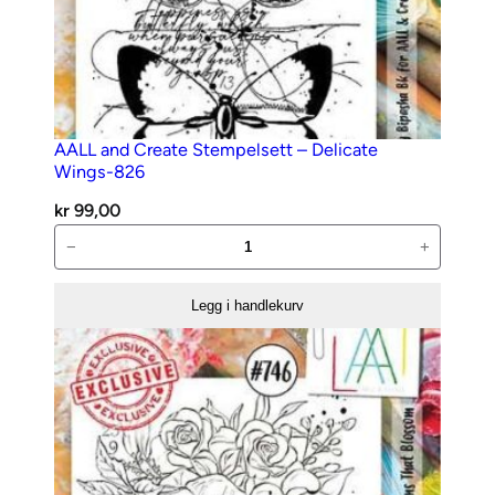
AALL and Create Stempelsett – Delicate
Wings-826
kr
99,00
AALL
−
+
and
Create
Legg i handlekurv
Stempelsett
–
Delicate
Wings-
826
antall