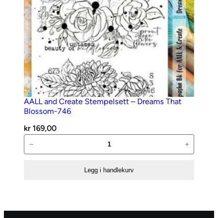
AALL and Create Stempelsett – Dreams That
Blossom-746
kr
169,00
AALL
−
+
and
Create
Legg i handlekurv
Stempelsett
–
Dreams
That