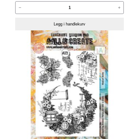
AALL
−
+
and
Create
Legg i handlekurv
Stempelsett
–
642
–
Caffeinated
antall