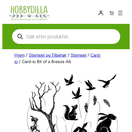
Hopp
til
innhold
Products
search
Hjem
/
Stempel og Tilbehør
/
Stempel
/
Card-
io
/ Card-io Bit of a Breeze A6