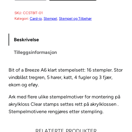
r
d
SKU:
CCSTBIT-01
Kategori:
Card-io
, 
Stempel
, 
Stempel og Tilbehør
-
i
o
Beskrivelse
B
i
Tilleggsinformasjon
t
o
Bit of a Breeze A6 klart stempelsett: 16 stempler. Stor
f
vindblåst tregren, 5 harer, katt, 4 fugler og 3 fjær,
a
ekorn og eføy.
B
r
Ark med flere ulike stempelmotiver for montering på
e
akrylkloss Clear stamps settes rett på akrylklossen .
e
Stempelmotivene rengjøres etter stempling.
z
e
A
RELATERTE PRODUKTER