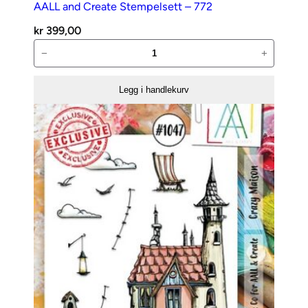
AALL and Create Stempelsett – 772
kr
399,00
AALL
−
+
and
Create
Legg i handlekurv
Stempelsett
–
772
antall