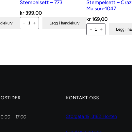
Stempelsett – 773
F
Stempelsett – Craz
Maison-1047
r
kr
399,00
a
kr
169,00
AALL
−
+
ndlekurv
Legg i handlekurv
m
AALL
and
−
+
Legg i h
e
and
Create
s
Create
Stempelsett
-
Stempelsett
–
8
–
773
3
Crazy
antall
8
Maison-
a
1047
n
antall
NGSTIDER
KONTAKT OSS
t
a
Storgata 19, 3182 Horten
10.00 – 17.00
l
l