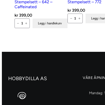
Stempelsett – 642 –
Stempelsett – 772
Caffeinated
kr
399,00
kr
399,00
AALL
−
+
Legg i ha
AALL
and
−
+
Legg i handlekurv
and
Create
Create
Stempelsett
Stempelsett
–
–
772
642
antall
–
Caffeinated
antall
HOBBYDILLA AS
VÅRE ÅPNI
Mandag: