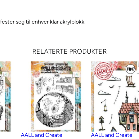
p
e
l
ester seg til enhver klar akrylblokk.
s
e
t
RELATERTE PRODUKTER
t
M
i
r
r
o
r
a
n
d
AALL and Create
AALL and Create