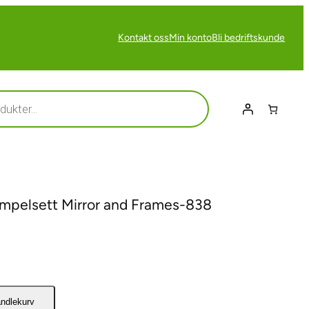
Kontakt oss
Min konto
Bli bedriftskunde
mpelsett Mirror and Frames-838
andlekurv