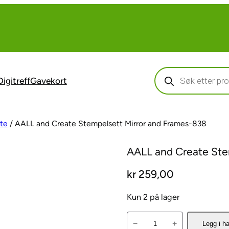
Products
search
Digitreff
Gavekort
te
/ AALL and Create Stempelsett Mirror and Frames-838
AALL and Create Ste
kr
259,00
Kun 2 på lager
A
−
+
Legg i h