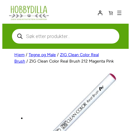
Hopp
til
innhold
Products
search
Hjem
/
Tegne og Male
/
ZIG Clean Color Real
Brush
/ ZIG Clean Color Real Brush 212 Magenta Pink