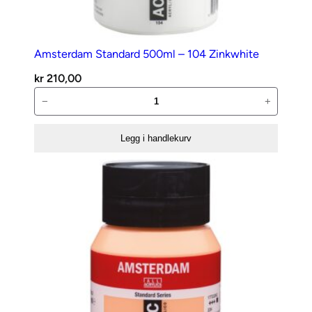
Amsterdam Standard 500ml – 104 Zinkwhite
kr
210,00
Amsterdam
−
+
Standard
500ml
Legg i handlekurv
–
104
Zinkwhite
antall