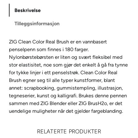
n
Beskrivelse
C
o
Tilleggsinformasjon
l
o
ZIG Clean Color Real Brush er en vannbasert
r
penselpenn som finnes i 180 farger.
R
Nylonbørstebørsten er liten og svært fleksibel med
e
stor elastisitet, noe som gjør det enkelt å gå fra tynne
a
for tykke linjer i ett penselstrøk. Clean Color Real
l
Brush egner seg til alle typer kunstformer, blant
B
annet: scrapbooking, gummistempling, illustrasjon,
r
tegneserier, kunst og kalligrafi. Brukes denne pennen
u
sammen med ZIG Blender eller ZIG BrusH2o, er det
s
uendelige muligheter når det gjelder fargeblanding.
h
2
1
RELATERTE PRODUKTER
2