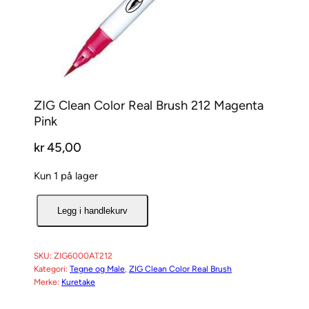
ZIG Clean Color Real Brush 212 Magenta
Pink
kr
45,00
Kun 1 på lager
Z
Legg i handlekurv
I
G
C
SKU:
ZIG6000AT212
Kategori:
Tegne og Male
, 
ZIG Clean Color Real Brush
l
Merke:
Kuretake
e
a