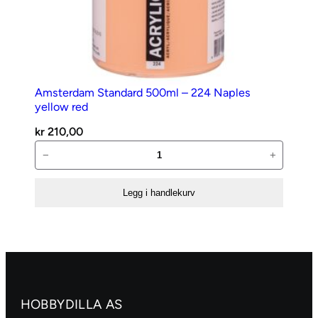
Amsterdam Standard 500ml – 224 Naples
yellow red
kr
210,00
Amsterdam
−
+
Standard
500ml
Legg i handlekurv
–
224
Naples
yellow
red
antall
HOBBYDILLA AS