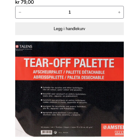
kr
79,00
Akrylmaling
−
+
02
Svart
Legg i handlekurv
antall