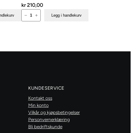
kr
210,00
Amsterdam
−
+
andlekurv
Legg i handlekurv
Standard
500ml
–
269
Azo
yellow
md.
antall
KUNDESERVICE
Kontakt oss
Min konto
Vilkår og kjøpsbetingelser
Personvernerklæring
Bli bedriftskunde