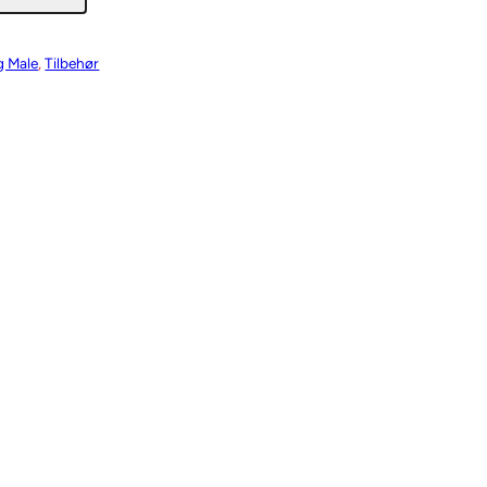
g Male
, 
Tilbehør