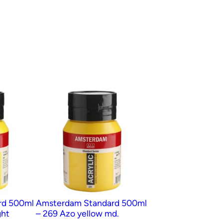
rd 500ml
Amsterdam Standard 500ml
ght
– 269 Azo yellow md.