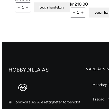
kr
210,00
Akrylmaling
−
+
Legg i handlekurv
Amsterdam
02
−
+
Legg i ha
Standard
Svart
500ml
antall
–
104
Zinkwhite
antall
HOBBYDILLA AS
VÅRE ÅPNI
Mandag:
Tirsdag:
© Hobbydilla AS Alle rettigheter forbeholdt