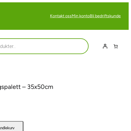
Kontakt oss
Min konto
Bli bedriftskunde
gspalett – 35x50cm
andlekurv