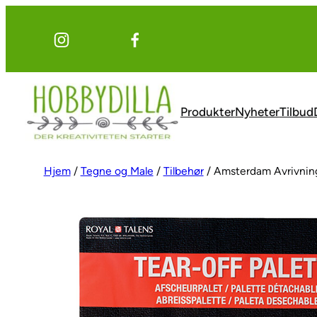
Hopp
til
innhold
Produkter
Nyheter
Tilbud
Hjem
/
Tegne og Male
/
Tilbehør
/ Amsterdam Avrivnin