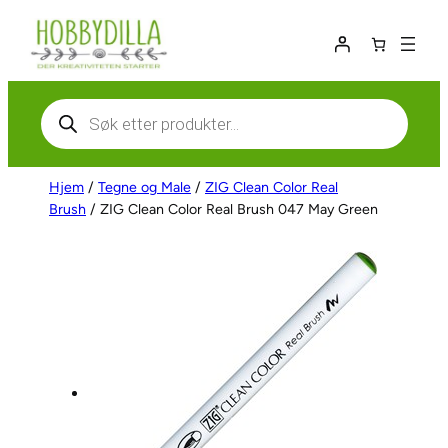
Hopp
til
innhold
Products
search
Hjem
/
Tegne og Male
/
ZIG Clean Color Real
Brush
/ ZIG Clean Color Real Brush 047 May Green