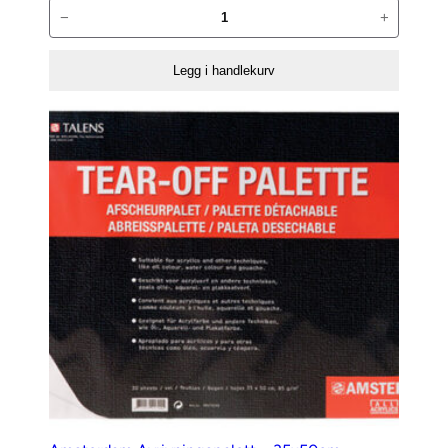
Akrylmaling
−
+
02
Svart
Legg i handlekurv
antall