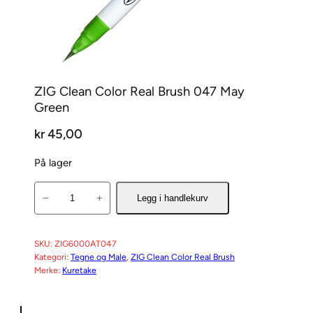
ZIG Clean Color Real Brush 047 May
Green
kr
45,00
På lager
Z
−
+
Legg i handlekurv
I
G
C
SKU:
ZIG6000AT047
Kategori:
Tegne og Male
, 
ZIG Clean Color Real Brush
l
Merke:
Kuretake
e
a
n