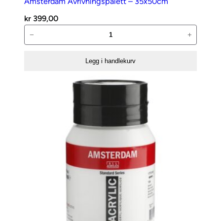
Amsterdam Avrivningspalett – 35x50cm
kr
399,00
Amsterdam
−
+
Avrivningspalett
–
Legg i handlekurv
35x50cm
antall