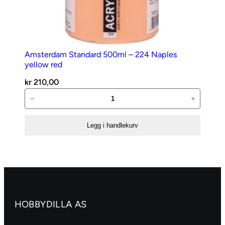
Amsterdam Standard 500ml – 224 Naples
yellow red
kr
210,00
Amsterdam
−
+
Standard
500ml
Legg i handlekurv
–
224
Naples
yellow
red
antall
HOBBYDILLA AS