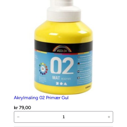
M
a
y
G
r
e
e
n
a
n
t
a
l
l
Akrylmaling 02 Primær Gul
kr
79,00
Akrylmaling
−
+
02