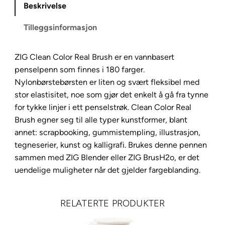
Beskrivelse
C
o
Tilleggsinformasjon
l
o
ZIG Clean Color Real Brush er en vannbasert
r
penselpenn som finnes i 180 farger.
R
Nylonbørstebørsten er liten og svært fleksibel med
e
stor elastisitet, noe som gjør det enkelt å gå fra tynne
a
for tykke linjer i ett penselstrøk. Clean Color Real
l
Brush egner seg til alle typer kunstformer, blant
B
annet: scrapbooking, gummistempling, illustrasjon,
r
tegneserier, kunst og kalligrafi. Brukes denne pennen
u
sammen med ZIG Blender eller ZIG BrusH2o, er det
s
uendelige muligheter når det gjelder fargeblanding.
h
0
4
RELATERTE PRODUKTER
7