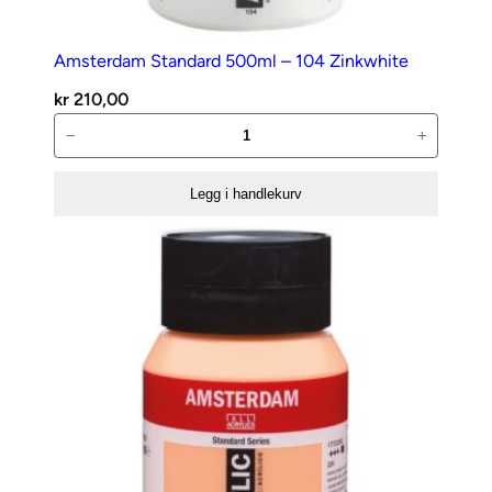
Amsterdam Standard 500ml – 104 Zinkwhite
kr
210,00
Amsterdam
−
+
Standard
500ml
Legg i handlekurv
–
104
Zinkwhite
antall