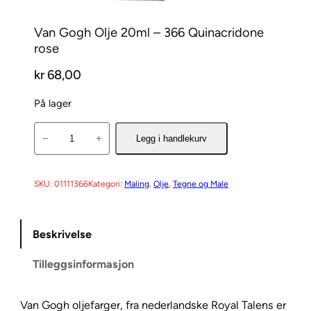
Van Gogh Olje 20ml – 366 Quinacridone
rose
kr
68,00
På lager
V
−
+
Legg i handlekurv
a
n
G
SKU:
01111366
Kategori:
Maling
, 
Olje
, 
Tegne og Male
o
g
Beskrivelse
h
O
Tilleggsinformasjon
l
j
e
Van Gogh oljefarger, fra nederlandske Royal Talens er