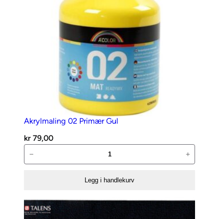
n
e
r
o
s
e
a
n
t
a
Akrylmaling 02 Primær Gul
l
kr
79,00
l
Akrylmaling
−
+
02
Primær
Legg i handlekurv
Gul
antall