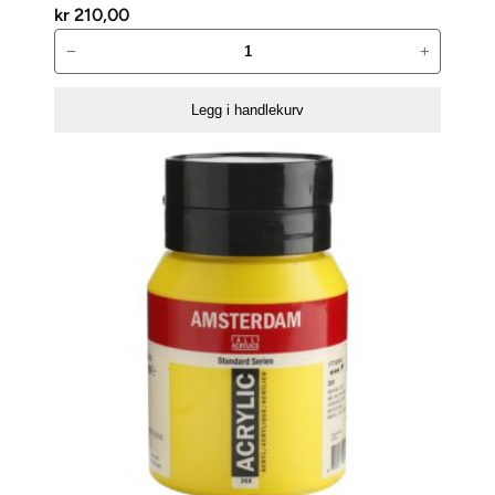
kr
210,00
Amsterdam
−
+
Standard
500ml
Legg i handlekurv
–
224
Naples
yellow
red
antall