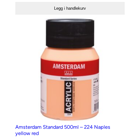
500ml
Legg i handlekurv
–
104
Zinkwhite
antall
Amsterdam Standard 500ml – 224 Naples
yellow red