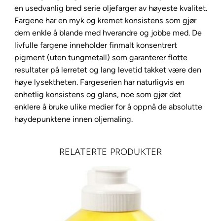
2
en usedvanlig bred serie oljefarger av høyeste kvalitet.
0
Fargene har en myk og kremet konsistens som gjør
m
dem enkle å blande med hverandre og jobbe med. De
l
livfulle fargene inneholder finmalt konsentrert
–
pigment (uten tungmetall) som garanterer flotte
3
resultater på lerretet og lang levetid takket være den
6
høye lysektheten. Fargeserien har naturligvis en
6
enhetlig konsistens og glans, noe som gjør det
Q
enklere å bruke ulike medier for å oppnå de absolutte
u
høydepunktene innen oljemaling.
i
n
RELATERTE PRODUKTER
a
c
r
i
d
o