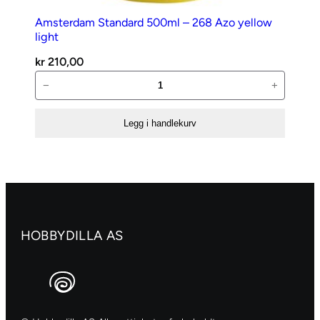
Amsterdam Standard 500ml – 268 Azo yellow
light
kr
210,00
Amsterdam
−
+
Standard
500ml
Legg i handlekurv
–
268
Azo
yellow
light
antall
HOBBYDILLA AS