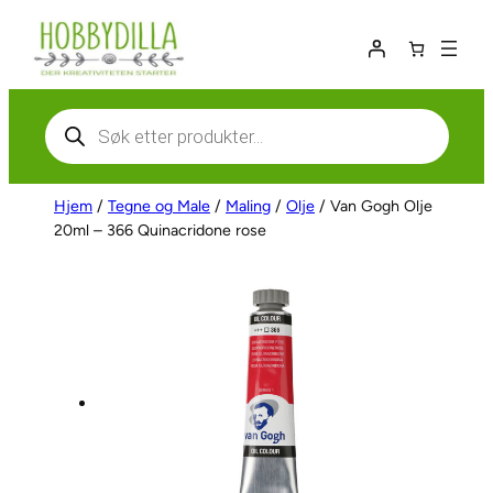
Hopp
til
innhold
Products
search
Hjem
/
Tegne og Male
/
Maling
/
Olje
/ Van Gogh Olje
20ml – 366 Quinacridone rose