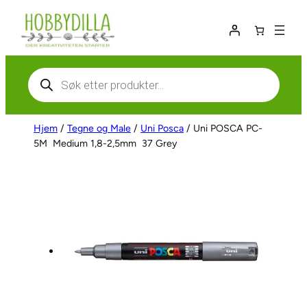
Hopp
til
innhold
Products
search
Hjem
/
Tegne og Male
/
Uni Posca
/ Uni POSCA PC-
5M  Medium 1,8-2,5mm  37 Grey