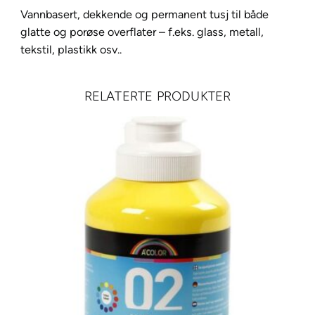
-
Vannbasert, dekkende og permanent tusj til både
5
glatte og porøse overflater – f.eks. glass, metall,
M
tekstil, plastikk osv..
M
RELATERTE PRODUKTER
e
d
i
u
m
1
,
8
-
2
,
5
m