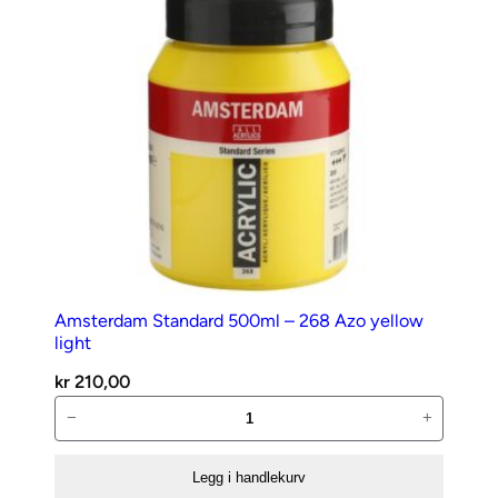
Amsterdam Standard 500ml – 268 Azo yellow
light
kr
210,00
Amsterdam
−
+
Standard
500ml
Legg i handlekurv
–