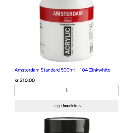
Amsterdam Standard 500ml – 104 Zinkwhite
kr
210,00
Amsterdam
−
+
Standard
500ml
Legg i handlekurv
–
104
Zinkwhite
antall