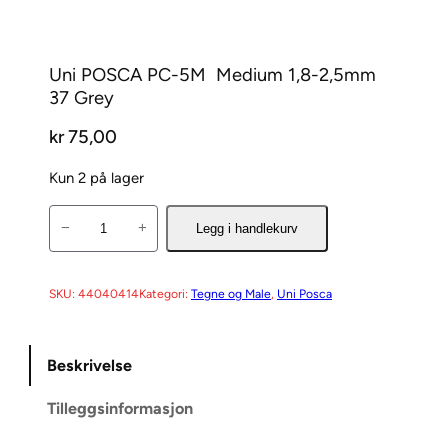
Uni POSCA PC-5M  Medium 1,8-2,5mm 
37 Grey
kr
75,00
Kun 2 på lager
U
−
+
Legg i handlekurv
n
i
P
SKU:
44040414
Kategori:
Tegne og Male
, 
Uni Posca
O
S
Beskrivelse
C
A
Tilleggsinformasjon
P
C