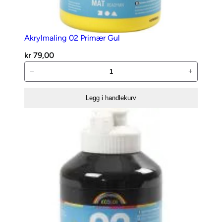
m
3
Akrylmaling 02 Primær Gul
7
kr
79,00
G
Akrylmaling
−
+
r
02
e
Primær
y
Legg i handlekurv
Gul
a
antall
n
t
a
l
l