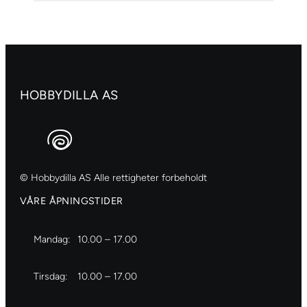
268
Azo
yellow
light
antall
HOBBYDILLA AS
© Hobbydilla AS Alle rettigheter forbeholdt
VÅRE ÅPNINGSTIDER
Mandag:
10.00 – 17.00
Tirsdag:
10.00 – 17.00