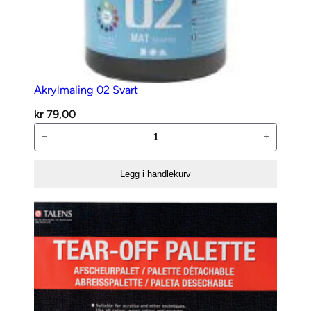
Akrylmaling 02 Svart
kr
79,00
Akrylmaling
−
+
02
Svart
Legg i handlekurv
antall