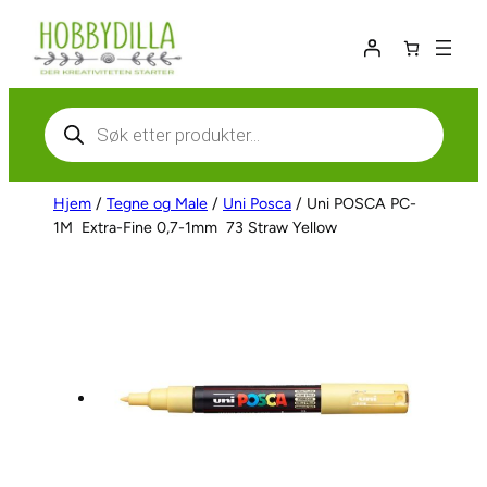
Hopp
til
innhold
Products
search
Hjem
/
Tegne og Male
/
Uni Posca
/ Uni POSCA PC-
1M  Extra-Fine 0,7-1mm  73 Straw Yellow