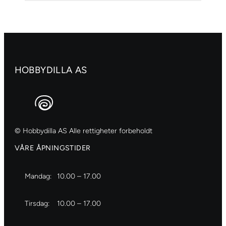
268
Azo
yellow
light
antall
HOBBYDILLA AS
© Hobbydilla AS Alle rettigheter forbeholdt
VÅRE ÅPNINGSTIDER
Mandag:
10.00 – 17.00
Tirsdag:
10.00 – 17.00