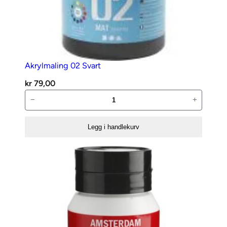
n
t
a
l
l
Akrylmaling 02 Svart
kr
79,00
Akrylmaling
−
+
02
Svart
Legg i handlekurv
antall