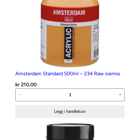
Amsterdam Standard 500ml – 234 Raw sienna
kr
210,00
Amsterdam
−
+
Standard
500ml
Legg i handlekurv
–
234
Raw
sienna