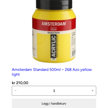
antall
Amsterdam Standard 500ml – 268 Azo yellow
light
kr
210,00
Amsterdam
−
+
Standard
500ml
Legg i handlekurv
–