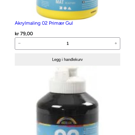
1
m
m
Akrylmaling 02 Primær Gul
kr
79,00
7
Akrylmaling
−
+
3
02
S
Primær
t
Legg i handlekurv
Gul
r
antall
a
w
Y
e
l
l
o
w
a