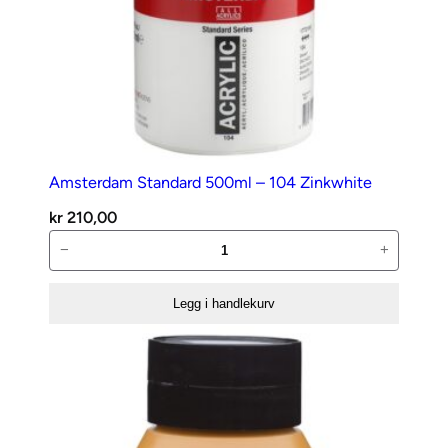
Amsterdam Standard 500ml – 104 Zinkwhite
kr
210,00
Amsterdam
−
+
Standard
500ml
Legg i handlekurv
–
104
Zinkwhite
antall