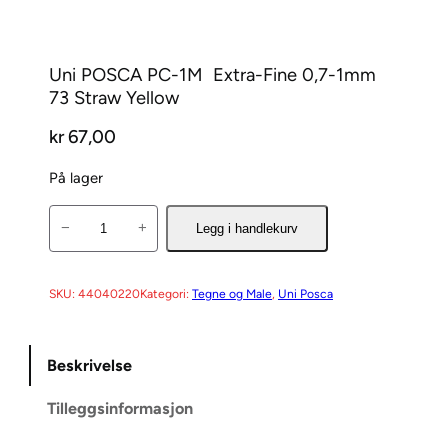
Uni POSCA PC-1M  Extra-Fine 0,7-1mm 
73 Straw Yellow
kr
67,00
På lager
U
−
+
Legg i handlekurv
n
i
P
SKU:
44040220
Kategori:
Tegne og Male
, 
Uni Posca
O
S
Beskrivelse
C
A
Tilleggsinformasjon
P
C