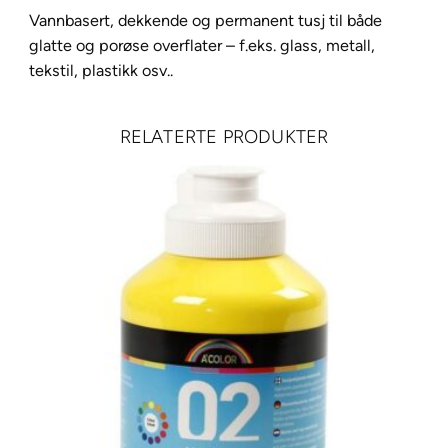
-
Vannbasert, dekkende og permanent tusj til både
1
glatte og porøse overflater – f.eks. glass, metall,
M
tekstil, plastikk osv..
E
RELATERTE PRODUKTER
x
t
r
a
-
F
i
n
e
0
,
7
-