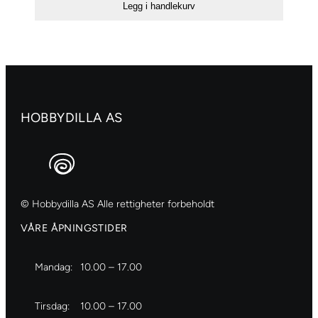
Legg i handlekurv
–
224
Naples
yellow
red
antall
HOBBYDILLA AS
© Hobbydilla AS Alle rettigheter forbeholdt
VÅRE ÅPNINGSTIDER
Mandag:
10.00 – 17.00
Tirsdag:
10.00 – 17.00