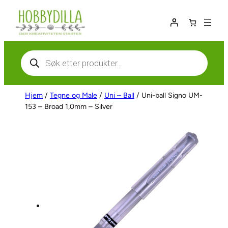
Hopp
til
innhold
Products
search
Hjem
/
Tegne og Male
/
Uni – Ball
/ Uni-ball Signo UM-
153 – Broad 1,0mm – Silver