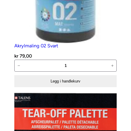
l
Akrylmaling 02 Svart
kr
79,00
Akrylmaling
−
+
02
Svart
Legg i handlekurv
antall