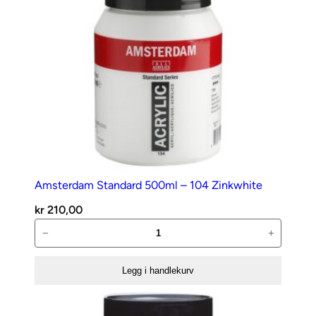
Amsterdam Standard 500ml – 104 Zinkwhite
kr
210,00
Amsterdam
−
+
Standard
500ml
Legg i handlekurv
–
104
Zinkwhite