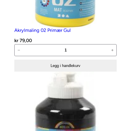
1
,
0
m
Akrylmaling 02 Primær Gul
m
kr
79,00
–
Akrylmaling
−
+
S
02
i
Primær
l
Legg i handlekurv
Gul
v
antall
e
r
a
n
t
a
l