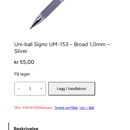
Uni-ball Signo UM-153 – Broad 1,0mm –
Silver
kr
55,00
På lager
U
−
+
Legg i handlekurv
n
i
-
SKU:
44030163
Kategori:
Tegne og Male
, 
Uni – Ball
b
a
Beskrivelse
l