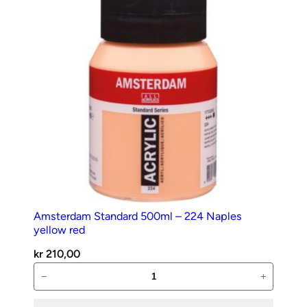
antall
Amsterdam Standard 500ml – 224 Naples
yellow red
kr
210,00
Amsterdam
−
+
Standard
500ml