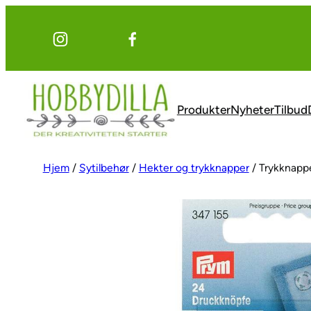
Hopp
til
innhold
Produkter
Nyheter
Tilbud
Hjem
/
Sytilbehør
/
Hekter og trykknapper
/ Trykknapp