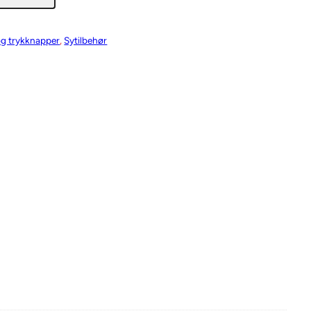
og trykknapper
, 
Sytilbehør