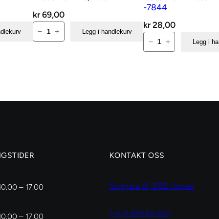
-7844
kr
69,00
kr
28,00
Broderiramme,
−
+
ndlekurv
Legg i handlekurv
Gütermann
25
−
+
Legg i h
Elastikk
cm
tråd
antall
-7844
antall
NGSTIDER
KONTAKT OSS
Storgata 19, 3182 Horten
10.00 – 17.00
(+47) 929 82 626
10.00 – 17.00