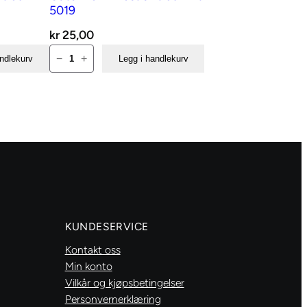
5019
kr
25,00
Gütermann
−
+
andlekurv
Legg i handlekurv
Elastisk
tråd
hvit
5019
antall
KUNDESERVICE
Kontakt oss
Min konto
Vilkår og kjøpsbetingelser
Personvernerklæring