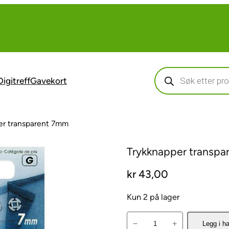
Products
search
Digitreff
Gavekort
er transparent 7mm
Trykknapper transp
kr
43,00
Kun 2 på lager
T
−
+
Legg i h