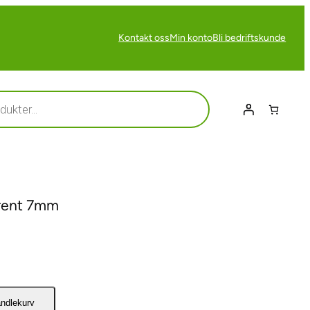
Kontakt oss
Min konto
Bli bedriftskunde
arent 7mm
andlekurv