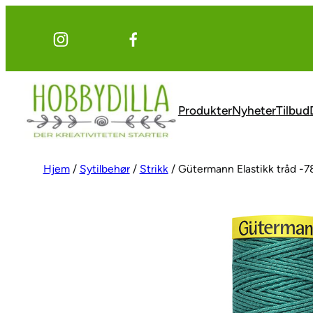
Hopp
til
innhold
Produkter
Nyheter
Tilbud
Hjem
/
Sytilbehør
/
Strikk
/ Gütermann Elastikk tråd -