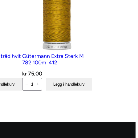
tråd hvit
Gütermann Extra Sterk M
782 100m  412
kr
75,00
Gütermann
−
+
andlekurv
Legg i handlekurv
Extra
Sterk
M
782
100m