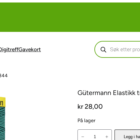
Products
search
Digitreff
Gavekort
7844
Gütermann Elastikk 
kr
28,00
På lager
G
−
+
Legg i h