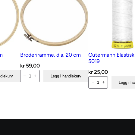
cm
Broderiramme, dia. 20 cm
Gütermann Elastisk 
5019
kr
59,00
kr
25,00
Broderiramme,
−
+
ndlekurv
Legg i handlekurv
Gütermann
dia.
−
+
Legg i h
Elastisk
20
tråd
cm
hvit
antall
5019
antall