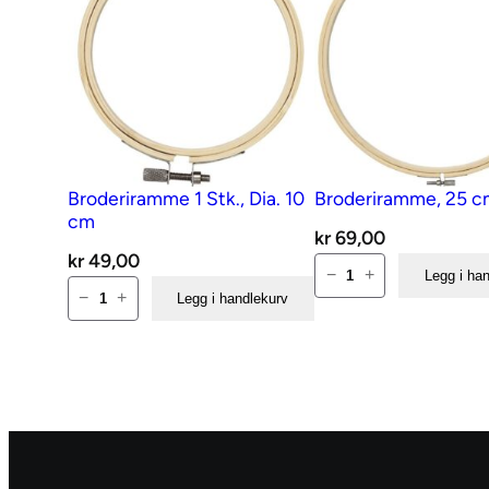
Broderiramme 1 Stk., Dia. 10
Broderiramme, 25 
cm
kr
69,00
kr
49,00
Broderiramme,
−
+
Legg i ha
Broderiramme
25
−
+
Legg i handlekurv
1
cm
Stk.,
antall
Dia.
10
cm
antall