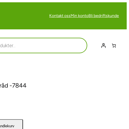
Kontakt oss
Min konto
Bli bedriftskunde
tråd -7844
andlekurv