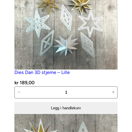
Dies Dan 3D stjerne – Lille
kr
189,00
Dies
−
+
Dan
3D
Legg i handlekurv
stjerne
–
Lille