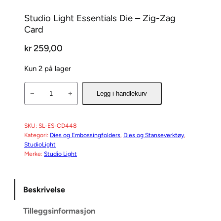
Studio Light Essentials Die – Zig-Zag
Card
kr
259,00
Kun 2 på lager
S
−
+
Legg i handlekurv
t
u
d
SKU:
SL-ES-CD448
Kategori:
Dies og Embossingfolders
, 
Dies og Stanseverktøy
, 
i
StudioLight
o
Merke:
Studio Light
L
i
g
Beskrivelse
h
Tilleggsinformasjon
t