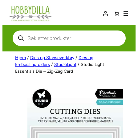
Hopp
til
innhold
Products
search
Hjem
/
Dies og Stanseverktøy
/
Dies og
Embossingfolders
/
StudioLight
/ Studio Light
Essentials Die – Zig-Zag Card