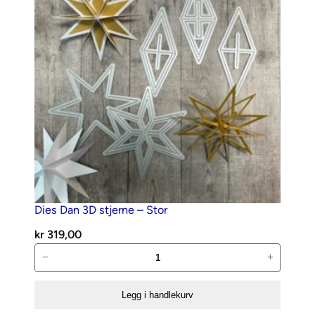
antall
Dies Dan 3D stjerne – Stor
kr
319,00
Dies
−
+
Dan
3D
Legg i handlekurv
stjerne