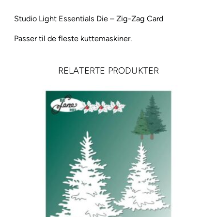
E
s
Studio Light Essentials Die – Zig-Zag Card
s
Passer til de fleste kuttemaskiner.
e
n
t
RELATERTE PRODUKTER
i
a
l
s
D
i
e
–
Z
i
g
-