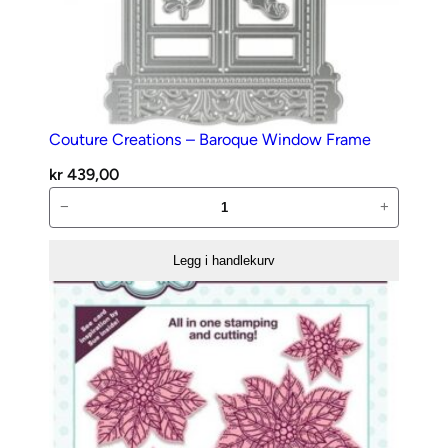
Couture Creations – Baroque Window Frame
kr
439,00
Couture
−
+
Creations
–
Legg i handlekurv
Baroque
Window
Frame
antall