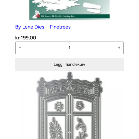
Z
a
g
C
By Lene Dies – Pinetrees
a
kr
199,00
r
By
−
+
d
Lene
a
Dies
n
Legg i handlekurv
–
t
Pinetrees
a
antall
l
l