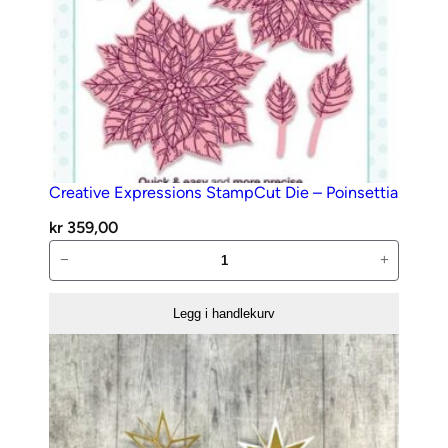
Creative Expressions StampCut Die – Poinsettia
kr
359,00
Creative
−
+
Expressions
StampCut
Legg i handlekurv
Die
–
Poinsettia
antall