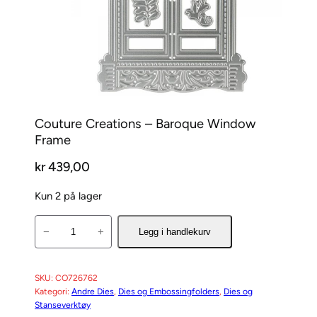
Couture Creations – Baroque Window
Frame
kr
439,00
Kun 2 på lager
C
−
+
Legg i handlekurv
o
u
t
SKU:
CO726762
Kategori:
Andre Dies
, 
Dies og Embossingfolders
, 
Dies og
u
Stanseverktøy
r