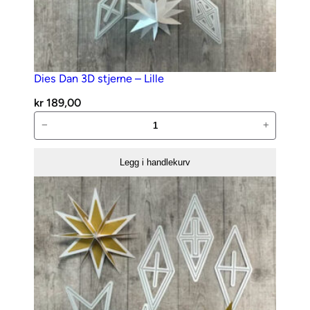
Dies Dan 3D stjerne – Lille
kr
189,00
Dies
−
+
Dan
3D
Legg i handlekurv
stjerne
–
Lille
antall