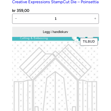
Creative Expressions StampCut Die – Poinsettia
kr
359,00
Creative
−
+
Expressions
StampCut
Legg i handlekurv
Die
–
PRODUKT
TILBUD
PÅ
Poinsettia
SALG
antall