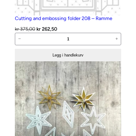
Cutting and embossing folder 208 – Ramme
Opprinnelig
Nåværende
kr
375,00
kr
262,50
Cutting
pris
pris
−
+
and
var:
er:
embossing
kr 375,00.
kr 262,50.
Legg i handlekurv
folder
208
–
Ramme
antall