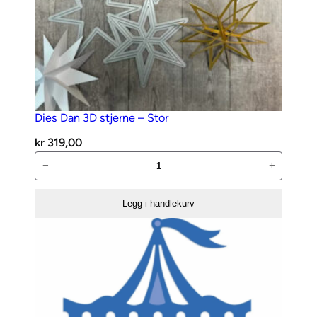
Dies Dan 3D stjerne – Stor
kr
319,00
Dies
−
+
Dan
3D
Legg i handlekurv
stjerne
–
Stor
antall