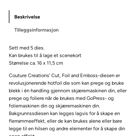
e
C
Beskrivelse
r
e
Tilleggsinformasjon
a
t
Sett med 5 dies.
i
Kan brukes til å lage et scenekort
o
Størrelse ca. 16 x 11,5 cm
n
s
Couture Creations’ Cut, Foil and Emboss-diesen er
–
revolusjonerende hotfoil die som kan prege og bruke
B
blekk i én handling gjennom skjæremaskinen din, eller
a
prege og foliere når de brukes med GoPress- og
r
foliemaskinen din og skjæremaskinen din.
o
Bakgrunnssdiesen kan legges lagvis for å skape en
q
flerrammeeffekt, eller de kan brukes alene eller bare
u
legge til en hilsen og andre elementer for å skape din
e