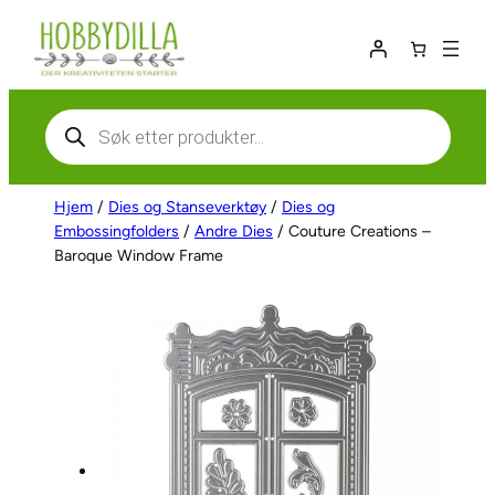
Hopp
til
innhold
Products
search
Hjem
/
Dies og Stanseverktøy
/
Dies og
Embossingfolders
/
Andre Dies
/ Couture Creations –
Baroque Window Frame