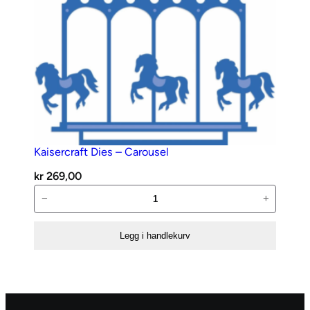
Kaisercraft Dies – Carousel
kr
269,00
Kaisercraft
−
+
Dies
–
Legg i handlekurv
Carousel
antall