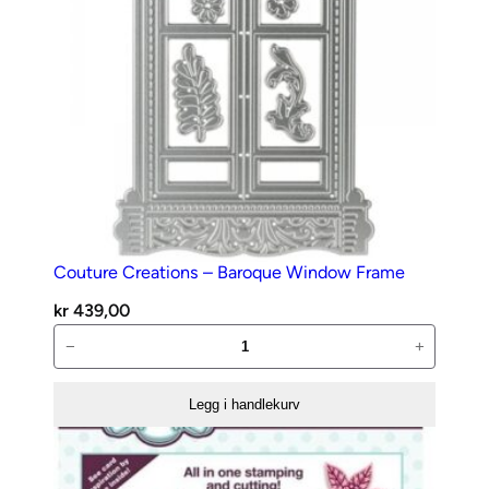
n
t
a
l
l
Couture Creations – Baroque Window Frame
kr
439,00
Couture
−
+
Creations
–
Legg i handlekurv
Baroque
Window
Frame