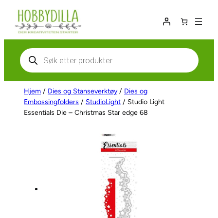
Hopp
til
innhold
Products
search
Hjem
/
Dies og Stanseverktøy
/
Dies og
Embossingfolders
/
StudioLight
/ Studio Light
Essentials Die – Christmas Star edge 68