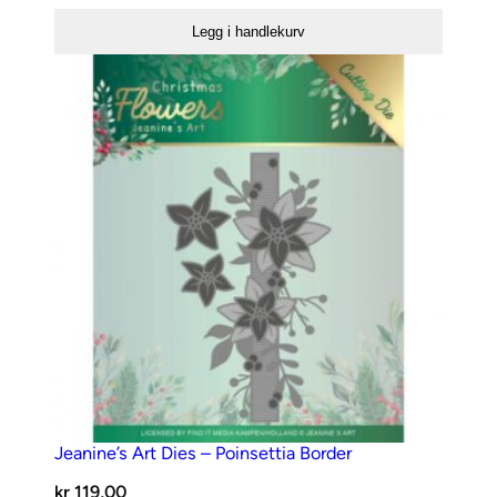
embossing
kr 375,00.
kr 262,50.
Legg i handlekurv
folder
208
–
Ramme
antall
Jeanine’s Art Dies – Poinsettia Border
kr
119,00