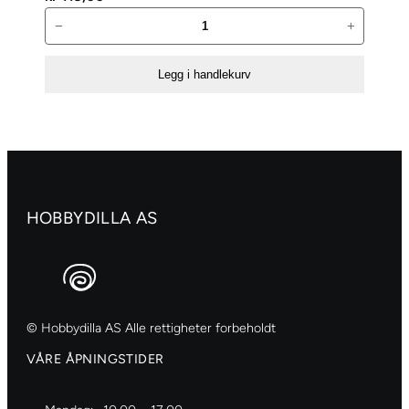
Jeanine’s
−
+
Art
Dies
Legg i handlekurv
–
Poinsettia
Border
antall
HOBBYDILLA AS
© Hobbydilla AS Alle rettigheter forbeholdt
VÅRE ÅPNINGSTIDER