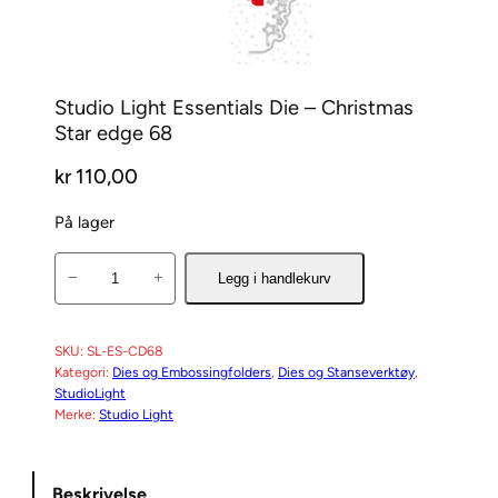
Studio Light Essentials Die – Christmas
Star edge 68
kr
110,00
På lager
S
−
+
Legg i handlekurv
t
u
d
SKU:
SL-ES-CD68
Kategori:
Dies og Embossingfolders
, 
Dies og Stanseverktøy
, 
i
StudioLight
o
Merke:
Studio Light
L
i
g
Beskrivelse