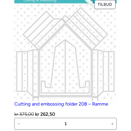
–
PRODUKT
TILBUD
PÅ
Poinsettia
SALG
antall
Cutting and embossing folder 208 – Ramme
Opprinnelig
Nåværende
kr
375,00
kr
262,50
Cutting
pris
pris
−
+
and
var:
er: