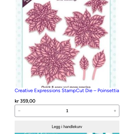
antall
Creative Expressions StampCut Die – Poinsettia
kr
359,00
Creative
−
+
Expressions
StampCut
Legg i handlekurv
Die