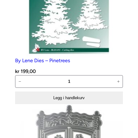
r
i
s
t
m
a
s
S
By Lene Dies – Pinetrees
t
kr
199,00
a
By
−
+
r
Lene
e
Dies
d
Legg i handlekurv
–
g
Pinetrees
e
antall
6
8
a