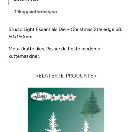
h
Tilleggsinformasjon
t
E
s
Studio Light Essentials Die – Christmas Star edge 68.
s
50x150mm
e
Metall kutte dies. Passer de fleste moderne
n
kuttemaskiner.
t
i
a
RELATERTE PRODUKTER
l
s
D
i
e
–
C
h