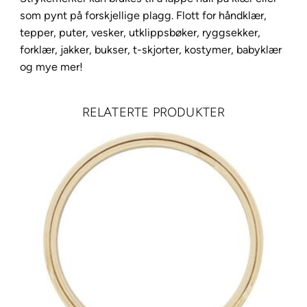
A
som pynt på forskjellige plagg. Flott for håndklær,
6
tepper, puter, vesker, utklippsbøker, ryggsekker,
–
forklær, jakker, bukser, t-skjorter, kostymer, babyklær
A
og mye mer!
r
t
RELATERTE PRODUKTER
i
g
m
u
s
a
n
t
a
l
l