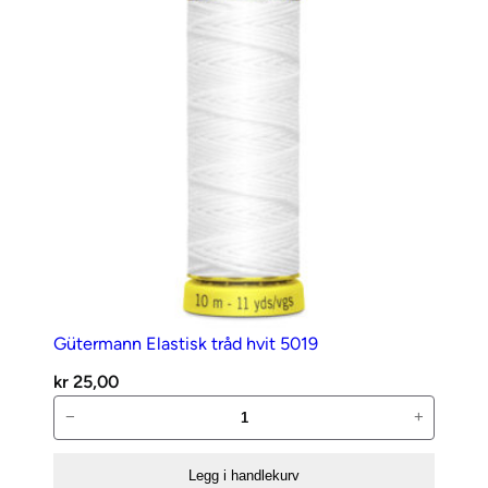
Gütermann Elastisk tråd hvit 5019
kr
25,00
Gütermann
−
+
Elastisk
tråd
Legg i handlekurv