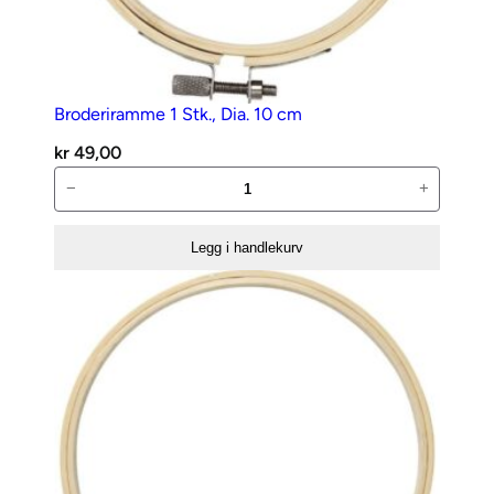
Broderiramme 1 Stk., Dia. 10 cm
kr
49,00
Broderiramme
−
+
1
Stk.,
Legg i handlekurv
Dia.
10
cm
antall