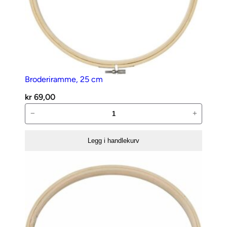
Broderiramme, 25 cm
kr
69,00
Broderiramme,
−
+
25
cm
Legg i handlekurv
antall