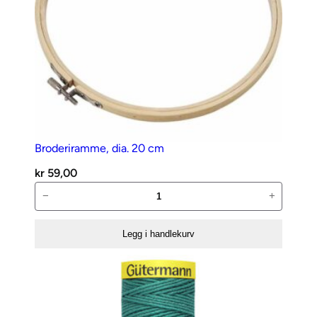
Broderiramme, dia. 20 cm
kr
59,00
Broderiramme,
−
+
dia.
20
Legg i handlekurv
cm
antall