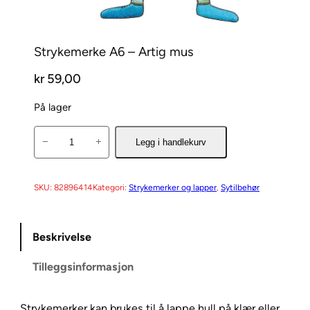
Strykemerke A6 – Artig mus
kr
59,00
På lager
S
−
+
Legg i handlekurv
t
r
y
SKU:
82896414
Kategori:
Strykemerker og lapper
, 
Sytilbehør
k
e
Beskrivelse
m
e
Tilleggsinformasjon
r
k
e
Strykemerker kan brukes til å lappe hull på klær eller