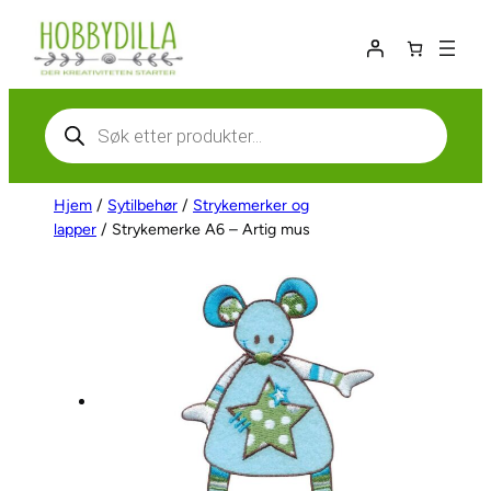
Hopp
til
innhold
Products
search
Hjem
/
Sytilbehør
/
Strykemerker og
lapper
/ Strykemerke A6 – Artig mus