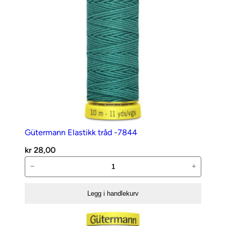
Gütermann Elastikk tråd -7844
kr
28,00
Gütermann
−
+
Elastikk
tråd
Legg i handlekurv
-7844
antall