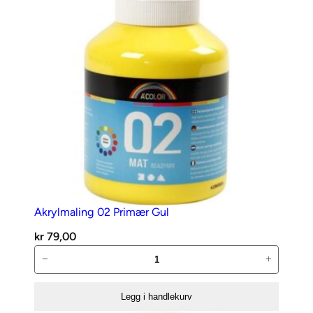
t
a
l
l
Akrylmaling 02 Primær Gul
kr
79,00
Akrylmaling
−
+
02
Primær
Legg i handlekurv
Gul