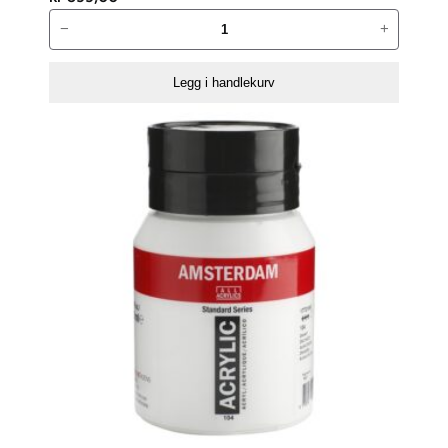
Amsterdam
−
+
Avrivningspalett
–
Legg i handlekurv
35x50cm
antall