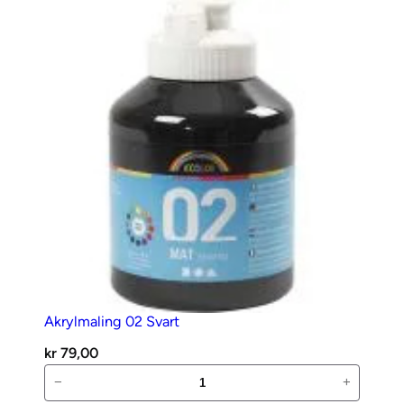
antall
Akrylmaling 02 Svart
kr
79,00
Akrylmaling
−
+
02