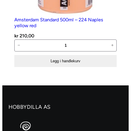
Amsterdam Standard 500ml – 224 Naples
yellow red
kr
210,00
Amsterdam
−
+
Standard
500ml
Legg i handlekurv
–
224
Naples
yellow
red
antall
HOBBYDILLA AS