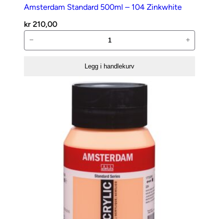
Amsterdam Standard 500ml – 104 Zinkwhite
kr
210,00
Amsterdam
−
+
Standard
500ml
Legg i handlekurv
–
104
Zinkwhite
antall