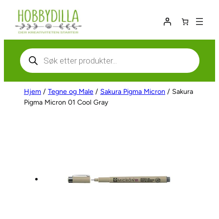
Hopp
til
innhold
Products
search
Hjem
/
Tegne og Male
/
Sakura Pigma Micron
/ Sakura
Pigma Micron 01 Cool Gray