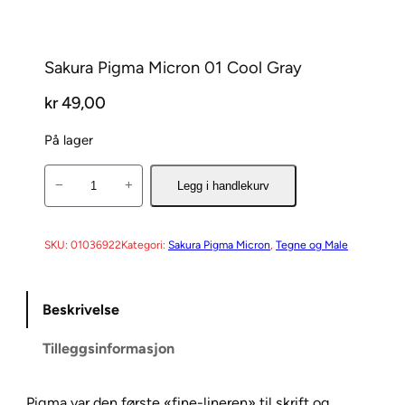
Sakura Pigma Micron 01 Cool Gray
kr
49,00
På lager
S
−
+
Legg i handlekurv
a
k
u
SKU:
01036922
Kategori:
Sakura Pigma Micron
, 
Tegne og Male
r
a
Beskrivelse
P
i
Tilleggsinformasjon
g
m
a
Pigma var den første «fine-lineren» til skrift og