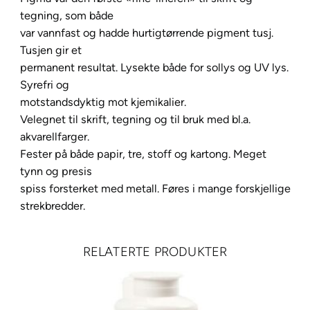
M
tegning, som både
i
var vannfast og hadde hurtigtørrende pigment tusj.
c
Tusjen gir et
r
permanent resultat. Lysekte både for sollys og UV lys.
o
Syrefri og
n
motstandsdyktig mot kjemikalier.
0
Velegnet til skrift, tegning og til bruk med bl.a.
1
akvarellfarger.
C
Fester på både papir, tre, stoff og kartong. Meget
o
tynn og presis
o
spiss forsterket med metall. Føres i mange forskjellige
l
strekbredder.
G
r
RELATERTE PRODUKTER
a
y
a
n