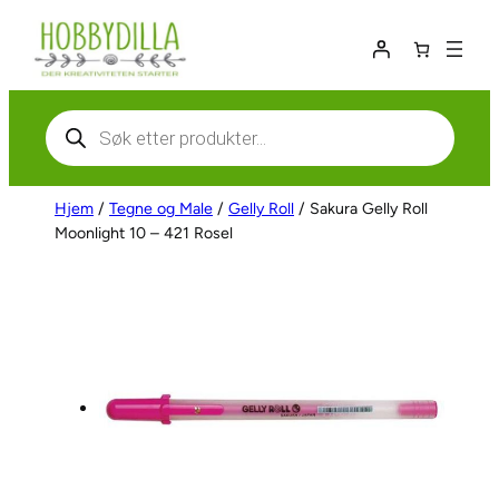
Hopp
til
innhold
Products
search
Hjem
/
Tegne og Male
/
Gelly Roll
/ Sakura Gelly Roll
Moonlight 10 – 421 Rosel