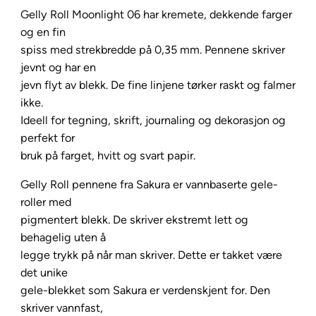
y
Gelly Roll Moonlight 06 har kremete, dekkende farger
R
og en fin
o
spiss med strekbredde på 0,35 mm. Pennene skriver
l
jevnt og har en
l
jevn flyt av blekk. De fine linjene tørker raskt og falmer
M
ikke.
o
Ideell for tegning, skrift, journaling og dekorasjon og
o
perfekt for
n
bruk på farget, hvitt og svart papir.
l
Gelly Roll pennene fra Sakura er vannbaserte gele-
i
roller med
g
pigmentert blekk. De skriver ekstremt lett og
h
behagelig uten å
t
legge trykk på når man skriver. Dette er takket være
1
det unike
0
gele-blekket som Sakura er verdenskjent for. Den
–
skriver vannfast,
4