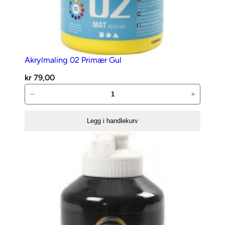
Akrylmaling 02 Primær Gul
kr
79,00
Akrylmaling
−
+
02
Primær
Legg i handlekurv
Gul
antall