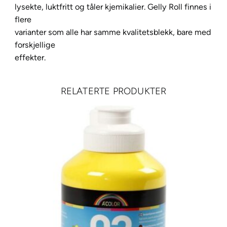
lysekte, luktfritt og tåler kjemikalier. Gelly Roll finnes i
2
flere
1
varianter som alle har samme kvalitetsblekk, bare med
R
forskjellige
o
effekter.
s
e
l
RELATERTE PRODUKTER
a
n
t
a
l
l