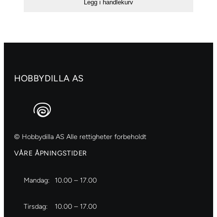
Legg i handlekurv
–
234
Raw
sienna
antall
HOBBYDILLA AS
© Hobbydilla AS Alle rettigheter forbeholdt
VÅRE ÅPNINGSTIDER
Mandag:
10.00 – 17.00
Tirsdag:
10.00 – 17.00