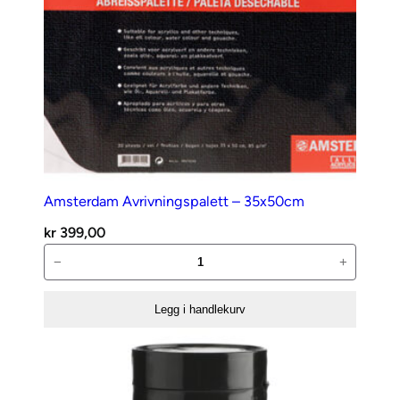
Amsterdam Avrivningspalett – 35x50cm
kr
399,00
Amsterdam
−
+
Avrivningspalett
–
Legg i handlekurv
35x50cm
antall