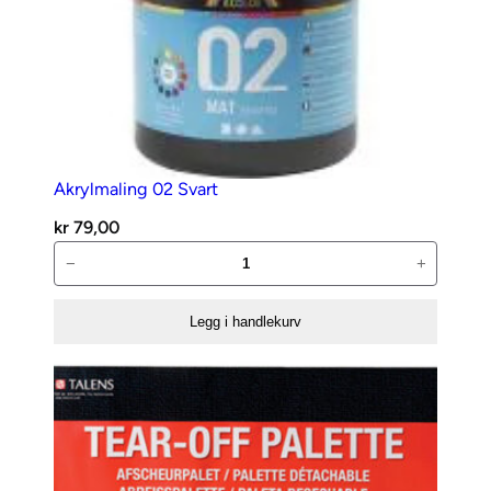
Akrylmaling 02 Svart
kr
79,00
Akrylmaling
−
+
02
Svart
Legg i handlekurv
antall