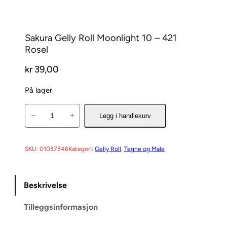
Sakura Gelly Roll Moonlight 10 – 421
Rosel
kr
39,00
På lager
S
−
+
Legg i handlekurv
a
k
u
SKU:
01037346
Kategori:
Gelly Roll
, 
Tegne og Male
r
a
Beskrivelse
G
e
Tilleggsinformasjon
l
l