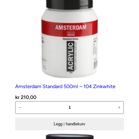
Amsterdam Standard 500ml – 104 Zinkwhite
kr
210,00
Amsterdam
−
+
Standard
500ml
Legg i handlekurv
–
104