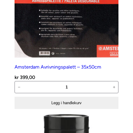
Amsterdam Avrivningspalett – 35x50cm
kr
399,00
Amsterdam
−
+
Avrivningspalett
–
Legg i handlekurv
35x50cm
antall