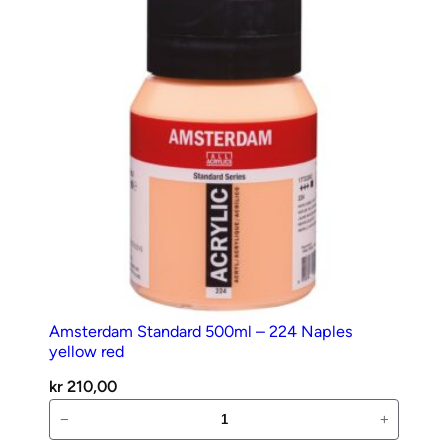
Zinkwhite
antall
Amsterdam Standard 500ml – 224 Naples
yellow red
kr
210,00
Amsterdam
−
+
Standard