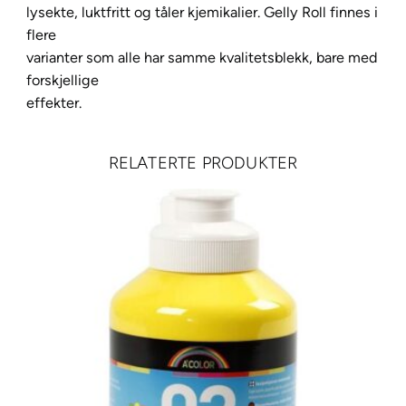
lysekte, luktfritt og tåler kjemikalier. Gelly Roll finnes i
4
flere
4
varianter som alle har samme kvalitetsblekk, bare med
C
forskjellige
o
effekter.
o
l
G
RELATERTE PRODUKTER
r
a
y
a
n
t
a
l
l