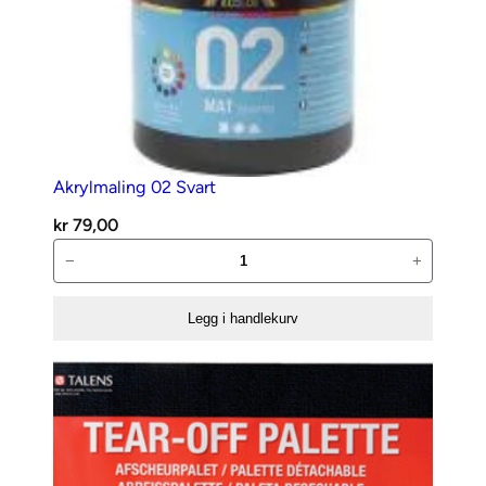
Akrylmaling 02 Svart
kr
79,00
Akrylmaling
−
+
02
Svart
Legg i handlekurv
antall