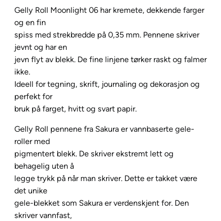
y
Gelly Roll Moonlight 06 har kremete, dekkende farger
R
og en fin
o
spiss med strekbredde på 0,35 mm. Pennene skriver
l
jevnt og har en
l
jevn flyt av blekk. De fine linjene tørker raskt og falmer
M
ikke.
o
Ideell for tegning, skrift, journaling og dekorasjon og
o
perfekt for
n
bruk på farget, hvitt og svart papir.
l
Gelly Roll pennene fra Sakura er vannbaserte gele-
i
roller med
g
pigmentert blekk. De skriver ekstremt lett og
h
behagelig uten å
t
legge trykk på når man skriver. Dette er takket være
0
det unike
6
gele-blekket som Sakura er verdenskjent for. Den
–
skriver vannfast,
4