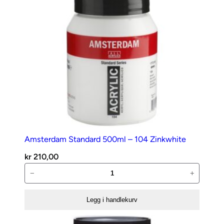
Amsterdam Standard 500ml – 104 Zinkwhite
kr
210,00
Amsterdam
−
+
Standard
500ml
Legg i handlekurv
–
104