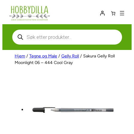
Hopp
til
innhold
Products
search
Hjem
/
Tegne og Male
/
Gelly Roll
/ Sakura Gelly Roll
Moonlight 06 – 444 Cool Gray