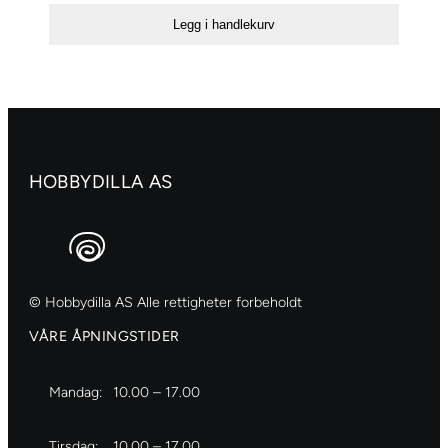
500ml
Legg i handlekurv
–
224
Naples
yellow
red
antall
HOBBYDILLA AS
© Hobbydilla AS Alle rettigheter forbeholdt
VÅRE ÅPNINGSTIDER
Mandag:
10.00 – 17.00
Tirsdag:
10.00 – 17.00