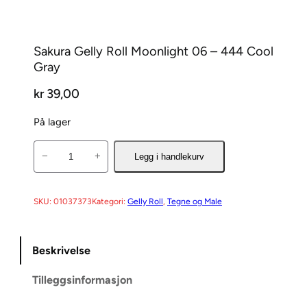
Sakura Gelly Roll Moonlight 06 – 444 Cool
Gray
kr
39,00
På lager
S
−
+
Legg i handlekurv
a
k
u
SKU:
01037373
Kategori:
Gelly Roll
, 
Tegne og Male
r
a
Beskrivelse
G
e
Tilleggsinformasjon
l
l