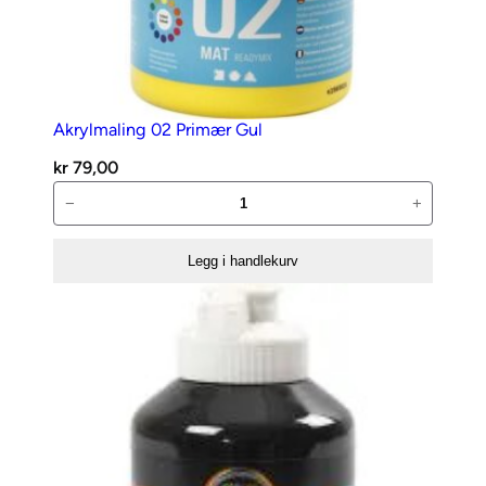
Akrylmaling 02 Primær Gul
kr
79,00
Akrylmaling
−
+
02
Primær
Legg i handlekurv
Gul
antall