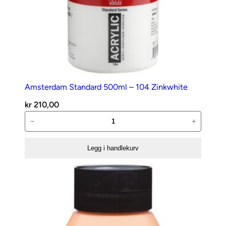
Amsterdam Standard 500ml – 104 Zinkwhite
kr
210,00
Amsterdam
−
+
Standard
500ml
Legg i handlekurv
–
104
Zinkwhite
antall