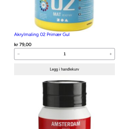
l
Akrylmaling 02 Primær Gul
kr
79,00
Akrylmaling
−
+
02
Primær
Legg i handlekurv
Gul
antall