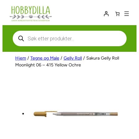
Hopp
til
innhold
Products
search
Hjem
/
Tegne og Male
/
Gelly Roll
/ Sakura Gelly Roll
Moonlight 06 – 415 Yellow Ochre