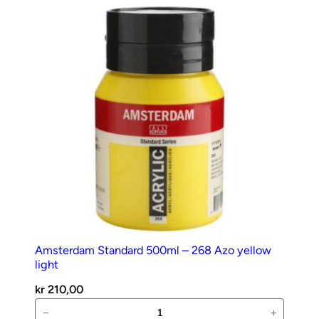
234
Raw
sienna
antall
Amsterdam Standard 500ml – 268 Azo yellow
light
kr
210,00
Amsterdam
−
+