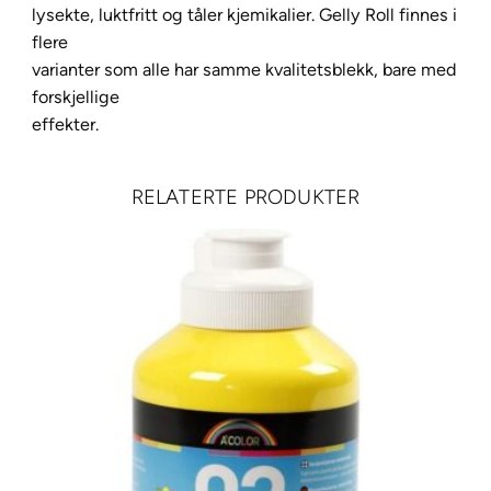
lysekte, luktfritt og tåler kjemikalier. Gelly Roll finnes i
1
flere
5
varianter som alle har samme kvalitetsblekk, bare med
Y
forskjellige
e
effekter.
l
l
o
RELATERTE PRODUKTER
w
O
c
h
r
e
a
n
t
a
l