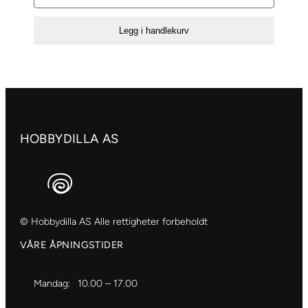
Standard
500ml
Legg i handlekurv
–
268
Azo
yellow
light
antall
HOBBYDILLA AS
© Hobbydilla AS Alle rettigheter forbeholdt
VÅRE ÅPNINGSTIDER
Mandag:
10.00 – 17.00