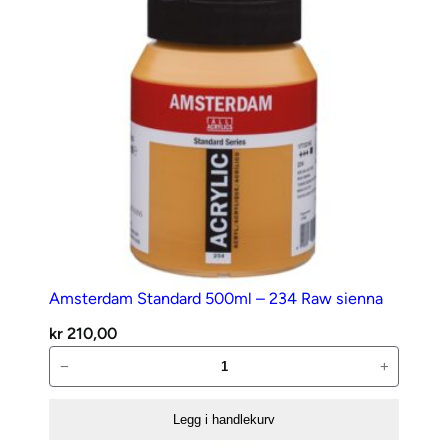
yellow
red
antall
Amsterdam Standard 500ml – 234 Raw sienna
kr
210,00
Amsterdam
−
+
Standard
500ml
Legg i handlekurv
–