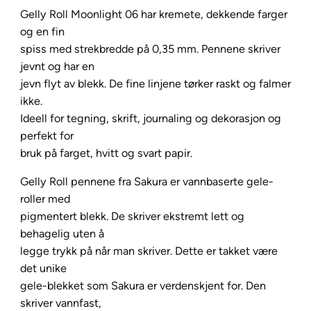
y
Gelly Roll Moonlight 06 har kremete, dekkende farger
R
og en fin
o
spiss med strekbredde på 0,35 mm. Pennene skriver
l
jevnt og har en
l
jevn flyt av blekk. De fine linjene tørker raskt og falmer
M
ikke.
o
Ideell for tegning, skrift, journaling og dekorasjon og
o
perfekt for
n
bruk på farget, hvitt og svart papir.
l
Gelly Roll pennene fra Sakura er vannbaserte gele-
i
roller med
g
pigmentert blekk. De skriver ekstremt lett og
h
behagelig uten å
t
legge trykk på når man skriver. Dette er takket være
0
det unike
6
gele-blekket som Sakura er verdenskjent for. Den
–
skriver vannfast,
4