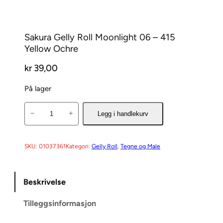
Sakura Gelly Roll Moonlight 06 – 415
Yellow Ochre
kr
39,00
På lager
S
−
+
Legg i handlekurv
a
k
u
SKU:
01037361
Kategori:
Gelly Roll
, 
Tegne og Male
r
a
Beskrivelse
G
e
Tilleggsinformasjon
l
l