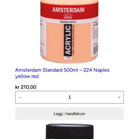
Amsterdam Standard 500ml – 224 Naples
yellow red
kr
210,00
Amsterdam
−
+
Standard
500ml
Legg i handlekurv
–
224
Naples