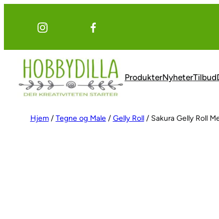
Hopp
til
innhold
Produkter
Nyheter
Tilbud
Hjem
/
Tegne og Male
/
Gelly Roll
/ Sakura Gelly Roll M