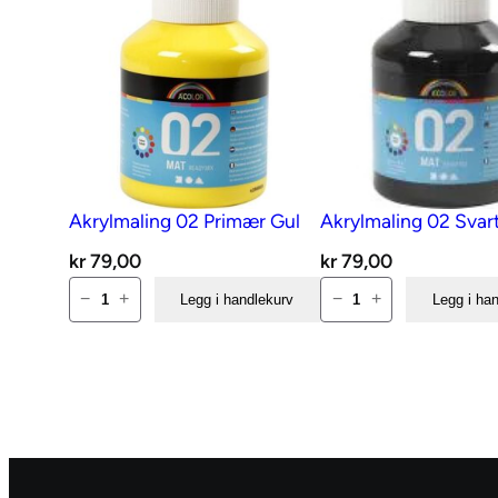
Akrylmaling 02 Primær Gul
Akrylmaling 02 Svar
kr
79,00
kr
79,00
Akrylmaling
Akrylmaling
−
+
−
+
Legg i handlekurv
Legg i ha
02
02
Primær
Svart
Gul
antall
antall