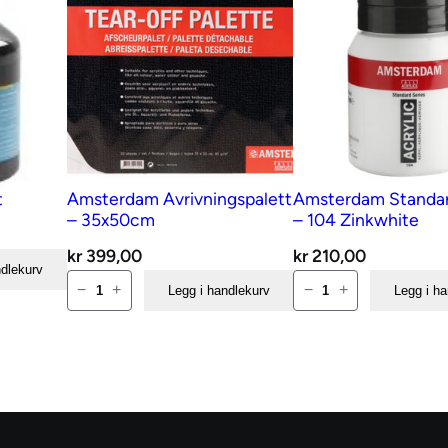
d
e
r
a
n
t
a
t
Amsterdam Avrivningspalett
Amsterdam Standa
l
– 35x50cm
– 104 Zinkwhite
l
kr
399,00
kr
210,00
ndlekurv
Amsterdam
Amsterdam
−
+
−
+
Legg i handlekurv
Legg i h
Avrivningspalett
Standard
–
500ml
35x50cm
–
antall
104
Zinkwhite