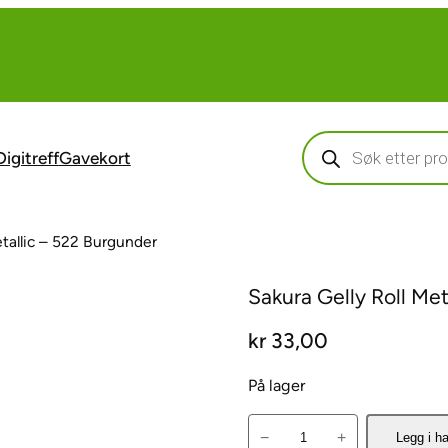
Products
search
Digitreff
Gavekort
etallic – 522 Burgunder
Sakura Gelly Roll Me
kr
33,00
På lager
S
−
+
Legg i h