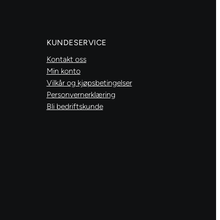
yellow
red
antall
KUNDESERVICE
Kontakt oss
Min konto
Vilkår og kjøpsbetingelser
Personvernerklæring
Bli bedriftskunde