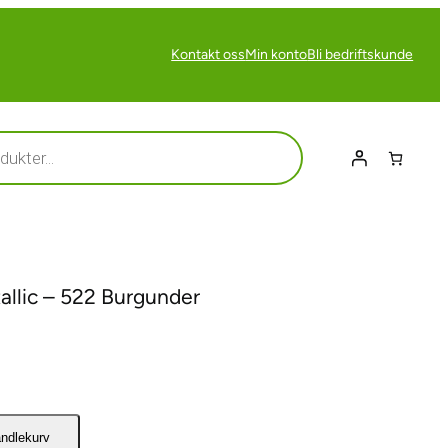
Kontakt oss
Min konto
Bli bedriftskunde
tallic – 522 Burgunder
andlekurv