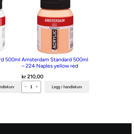
rd 500ml
Amsterdam Standard 500ml
– 224 Naples yellow red
kr
210,00
Amsterdam
−
+
andlekurv
Legg i handlekurv
Standard
500ml
–
224
Naples