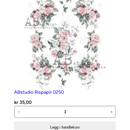
antall
ABstudio Rispapir 0250
kr
35,00
ABstudio
−
+
Rispapir
0250
Legg i handlekurv