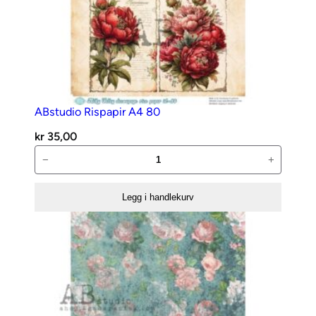
ABstudio Rispapir A4 80
kr
35,00
ABstudio
−
+
Rispapir
A4
Legg i handlekurv
80
antall