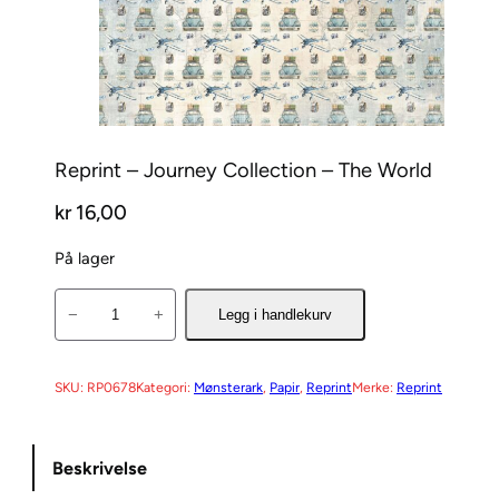
Reprint – Journey Collection – The World
kr
16,00
På lager
R
−
+
Legg i handlekurv
e
p
r
SKU:
RP0678
Kategori:
Mønsterark
, 
Papir
, 
Reprint
Merke:
Reprint
i
n
Beskrivelse
t
–