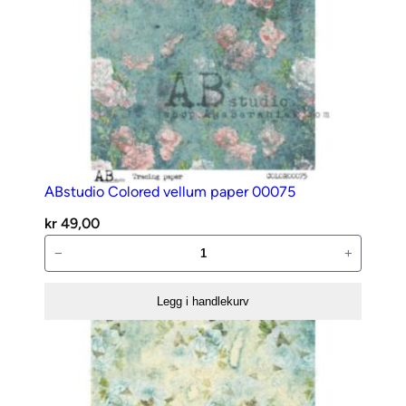
ABstudio Colored vellum paper 00075
kr
49,00
ABstudio
−
+
Colored
vellum
Legg i handlekurv
paper
00075
antall