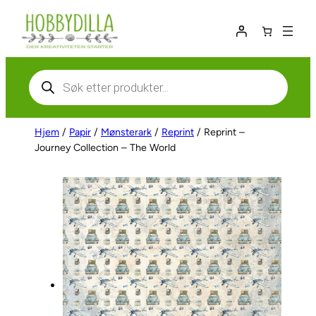
Hopp
til
innhold
Products
search
Hjem
/
Papir
/
Mønsterark
/
Reprint
/ Reprint –
Journey Collection – The World