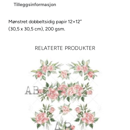
Tilleggsinformasjon
J
o
u
Mønstret dobbeltsidig papir 12×12″
r
(30,5 x 30,5 cm), 200 gsm.
n
e
RELATERTE PRODUKTER
y
C
o
l
l
e
c
t
i
o
n