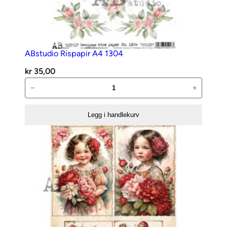
–
T
h
e
W
ABstudio Rispapir A4 1304
o
kr
35,00
r
ABstudio
−
+
l
Rispapir
d
A4
a
Legg i handlekurv
1304
n
antall
t
a
l
l