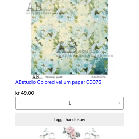
ABstudio Colored vellum paper 00076
kr
49,00
ABstudio
−
+
Colored
vellum
Legg i handlekurv
paper
00076