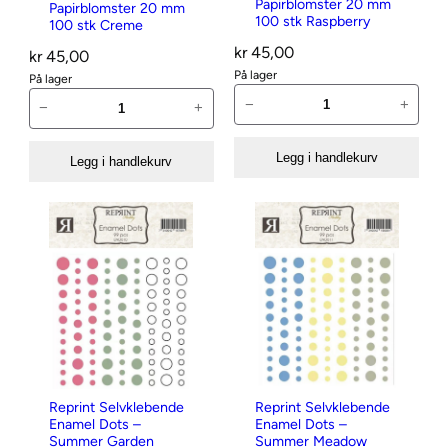
a
Papirblomster 20 mm
Papirblomster 20 mm
s
e
l
a
100 stk Raspberry
100 stk Creme
p
t
r
p
i
kr
45,00
kr
45,00
r
k
i
På lager
r
På lager
e
e
r
R
R
b
−
+
m
r
−
+
b
e
e
l
e
a
l
p
p
o
r
n
Legg i handlekurv
Legg i handlekurv
o
r
r
m
k
t
m
i
i
s
e
a
s
n
n
t
r
l
t
t
t
e
a
l
e
M
M
r
n
r
i
i
2
t
2
n
n
0
a
0
i
i
m
l
m
P
P
m
l
m
a
a
1
Reprint Selvklebende
Reprint Selvklebende
1
p
p
Enamel Dots –
Enamel Dots –
0
Summer Garden
Summer Meadow
0
i