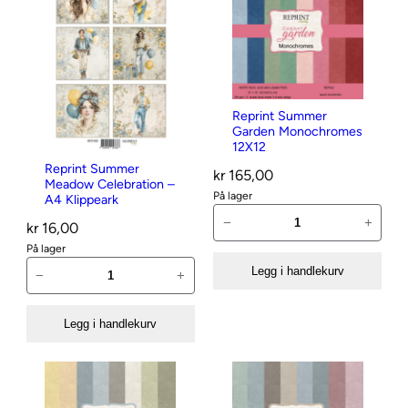
t
e
r
s
i
s
t
Reprint Summer
e
Garden Monochromes
12X12
Reprint Summer
kr
165,00
Meadow Celebration –
På lager
A4 Klippeark
R
−
+
kr
16,00
e
På lager
p
R
Legg i handlekurv
−
+
r
e
i
p
Legg i handlekurv
n
r
t
i
S
n
u
t