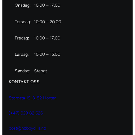
t
Onsdag:
10.00 – 17.00
c
f
a
t
l
l
i
Torsdag:
10.00 – 20.00
i
l
o
e
n
s
Fredag:
10.00 – 17.00
P
a
a
n
Lørdag:
10.00 – 15.00
p
d
e
f
Søndag:
Stengt
r
l
KONTAKT OSS
p
o
a
w
c
e
Storgata 19, 3182 Horten
k
r
–
s
(+47) 929 82 626
1
a
2
n
post@hobbydilla.no