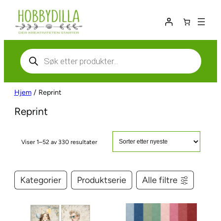
Hopp
til
innhold
Products
search
Hjem
/ Reprint
Reprint
S
Viser 1–52 av 330 resultater
o
r
t
Kategorier
Produktserie
Alle filtre
e
r
t
e
t