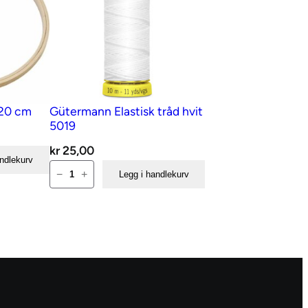
 20 cm
Gütermann Elastisk tråd hvit
5019
kr
25,00
andlekurv
Gütermann
−
+
Legg i handlekurv
Elastisk
tråd
hvit
5019
antall