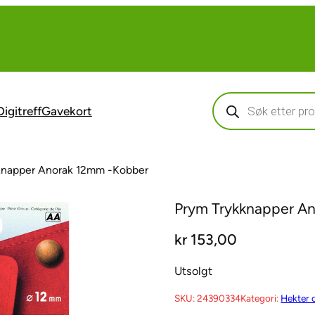
Products
search
Digitreff
Gavekort
knapper Anorak 12mm -Kobber
Prym Trykknapper A
kr
153,00
Utsolgt
SKU:
24390334
Kategori:
Hekter 