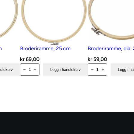
m
Broderiramme, 25 cm
Broderiramme, dia.
kr
69,00
kr
59,00
Broderiramme,
Broderiramme,
−
+
−
+
ndlekurv
Legg i handlekurv
Legg i h
25
dia.
cm
20
antall
cm
antall