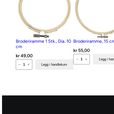
Broderiramme 1 Stk., Dia. 10
Broderiramme, 15 c
cm
kr
55,00
kr
49,00
Broderiramme,
−
+
Legg i ha
Broderiramme
15
−
+
Legg i handlekurv
1
cm
Stk.,
antall
Dia.
10
cm
antall