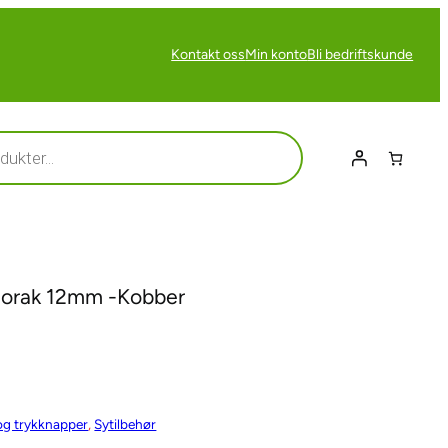
Kontakt oss
Min konto
Bli bedriftskunde
norak 12mm -Kobber
og trykknapper
, 
Sytilbehør