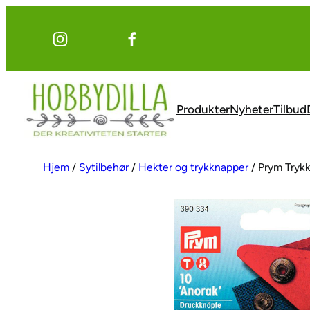
Hopp
til
innhold
Produkter
Nyheter
Tilbud
Hjem
/
Sytilbehør
/
Hekter og trykknapper
/ Prym Tryk