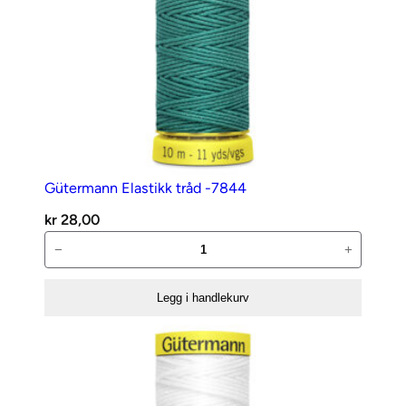
Gütermann Elastikk tråd -7844
kr
28,00
Gütermann
−
+
Elastikk
tråd
Legg i handlekurv
-7844
antall