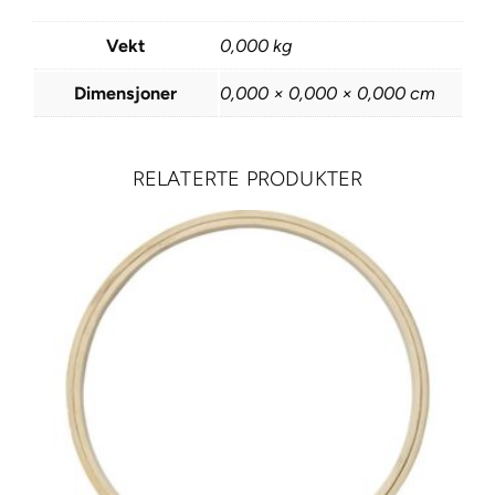
b
Vekt
0,000 kg
å
n
Dimensjoner
0,000 × 0,000 × 0,000 cm
d
2
0
RELATERTE PRODUKTER
m
m
–
B
o
r
d
e
a
u
x