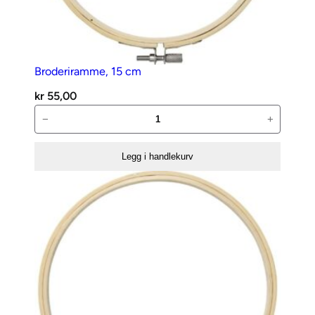
a
n
t
a
l
Broderiramme, 15 cm
l
kr
55,00
Broderiramme,
−
+
15
cm
Legg i handlekurv
antall