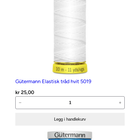
Gütermann Elastisk tråd hvit 5019
kr
25,00
Gütermann
−
+
Elastisk
tråd
Legg i handlekurv
hvit
5019
antall