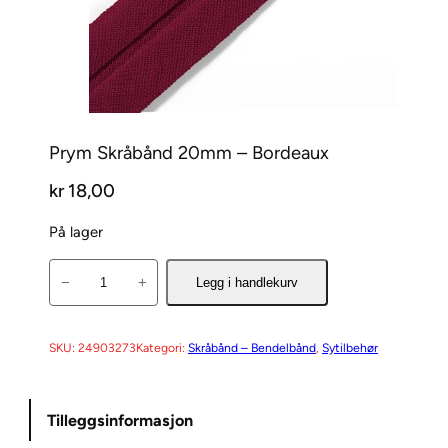
Prym Skråbånd 20mm – Bordeaux
kr
18,00
På lager
P
−
+
Legg i handlekurv
r
y
m
SKU:
24903273
Kategori:
Skråbånd – Bendelbånd
, 
Sytilbehør
S
k
Tilleggsinformasjon
r
å