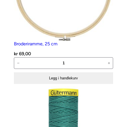
Broderiramme, 25 cm
kr
69,00
Broderiramme,
−
+
25
cm
Legg i handlekurv
antall