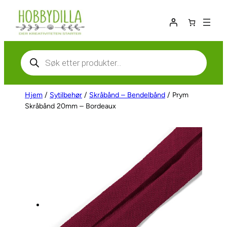
Hopp
til
innhold
Products
search
Hjem
/
Sytilbehør
/
Skråbånd – Bendelbånd
/ Prym
Skråbånd 20mm – Bordeaux