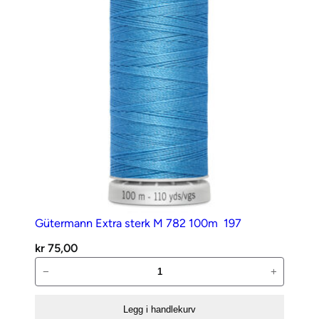
Gütermann Extra sterk M 782 100m  197
kr
75,00
Gütermann
−
+
Extra
sterk
Legg i handlekurv
M