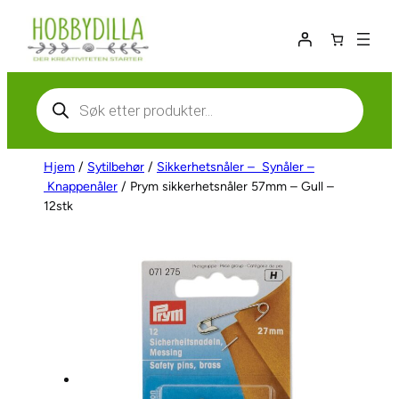
Hopp
til
innhold
Products
search
Hjem
/
Sytilbehør
/
Sikkerhetsnåler – Synåler –
Knappenåler
/ Prym sikkerhetsnåler 57mm – Gull –
12stk