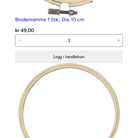
Broderiramme 1 Stk., Dia. 10 cm
kr
49,00
Broderiramme
−
+
1
Stk.,
Legg i handlekurv
Dia.
10
cm
antall