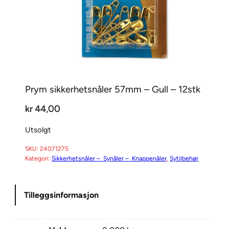
Prym sikkerhetsnåler 57mm – Gull – 12stk
kr
44,00
Utsolgt
SKU:
24071275
Kategori:
Sikkerhetsnåler – Synåler – Knappenåler
, 
Sytilbehør
Tilleggsinformasjon