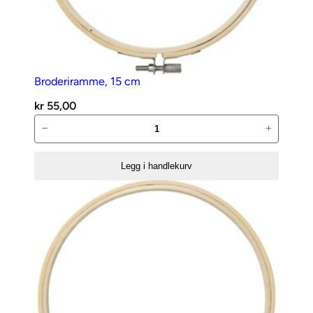
Broderiramme, 15 cm
kr
55,00
Broderiramme,
−
+
15
cm
Legg i handlekurv
antall