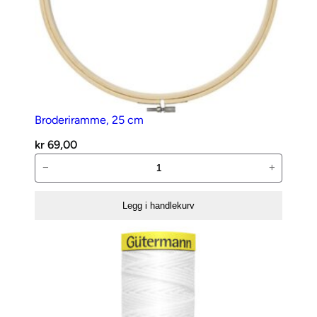
Broderiramme, 25 cm
kr
69,00
Broderiramme,
−
+
25
cm
Legg i handlekurv
antall