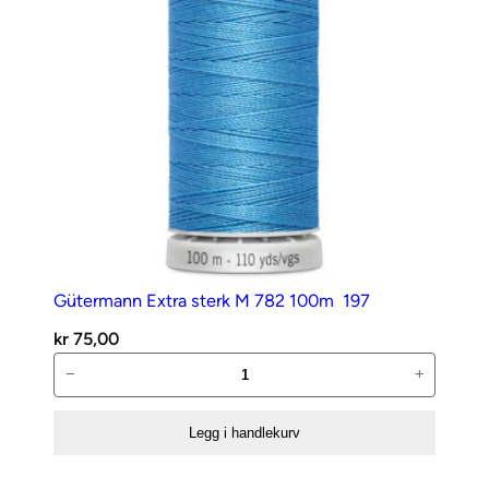
Gütermann Extra sterk M 782 100m  197
kr
75,00
Gütermann
−
+
Extra
sterk
Legg i handlekurv
M
782