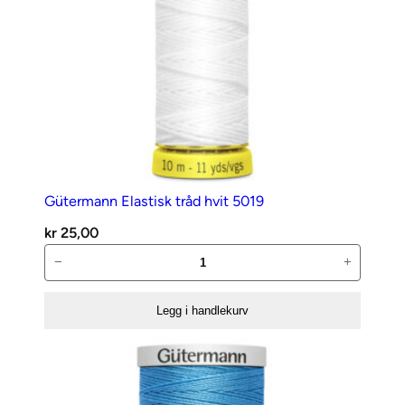
Gütermann Elastisk tråd hvit 5019
kr
25,00
Gütermann
−
+
Elastisk
tråd
Legg i handlekurv
hvit
5019
antall