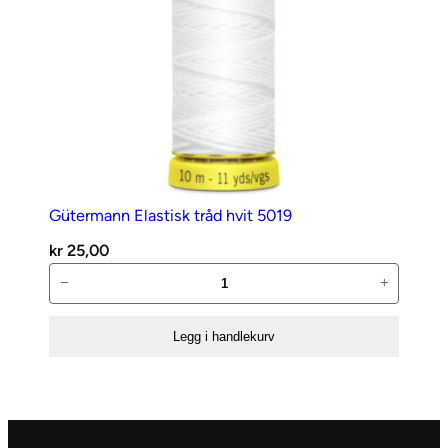
Gütermann Elastisk tråd hvit 5019
kr
25,00
Gütermann
−
+
Elastisk
tråd
Legg i handlekurv
hvit
5019
antall