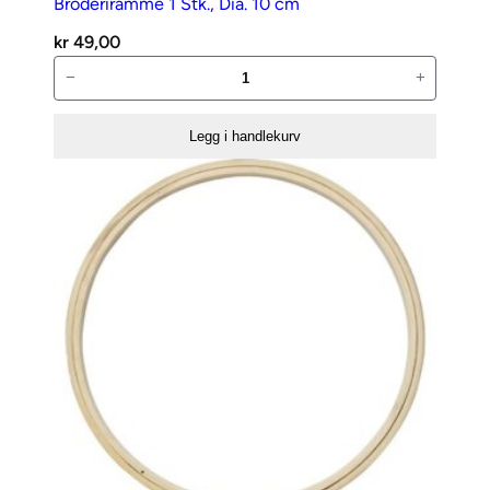
Broderiramme 1 Stk., Dia. 10 cm
kr
49,00
Broderiramme
−
+
1
Stk.,
Legg i handlekurv
Dia.
10
cm
antall