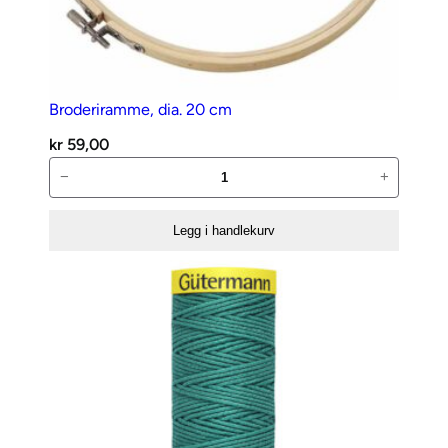
Broderiramme, dia. 20 cm
kr
59,00
Broderiramme,
−
+
dia.
20
Legg i handlekurv
cm
antall