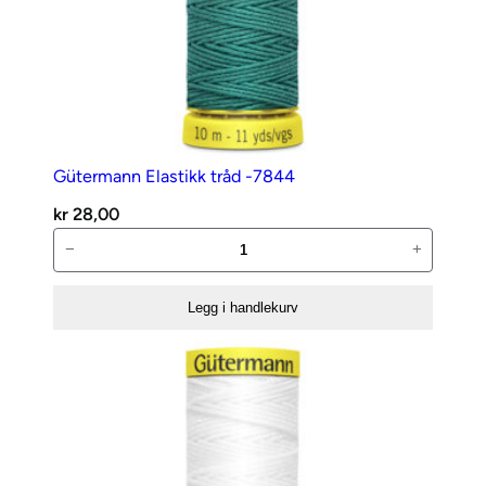
Gütermann Elastikk tråd -7844
kr
28,00
Gütermann
−
+
Elastikk
tråd
Legg i handlekurv
-7844
antall