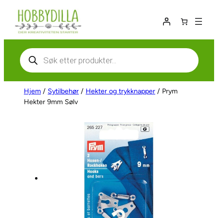
Hopp
til
innhold
Products
search
Hjem
/
Sytilbehør
/
Hekter og trykknapper
/ Prym
Hekter 9mm Sølv