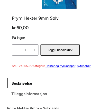
Prym Hekter 9mm Sølv
kr
60,00
På lager
P
−
+
Legg i handlekurv
r
y
m
SKU:
24265227
Kategori:
Hekter og trykknapper
, 
Sytilbehør
H
e
Beskrivelse
k
t
Tilleggsinformasjon
e
r
9
Prym Hekter 9mm – 2stk sølv