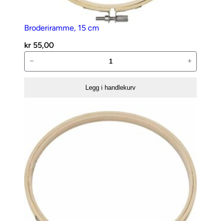
Broderiramme, 15 cm
kr
55,00
Broderiramme,
−
+
15
cm
Legg i handlekurv
antall