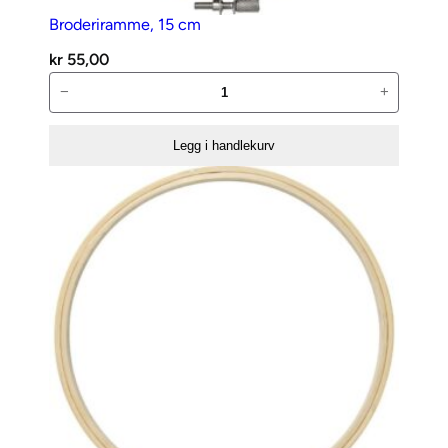
r
Broderiramme, 15 cm
a
kr
55,00
n
Broderiramme,
−
+
t
15
a
cm
l
Legg i handlekurv
antall
l