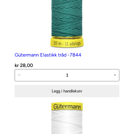
Gütermann Elastikk tråd -7844
kr
28,00
Gütermann
−
+
Elastikk
tråd
Legg i handlekurv
-7844
antall