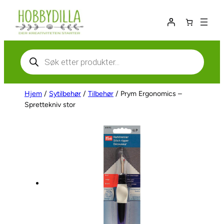
Hopp
til
innhold
Products
search
Hjem
/
Sytilbehør
/
Tilbehør
/ Prym Ergonomics –
Sprettekniv stor