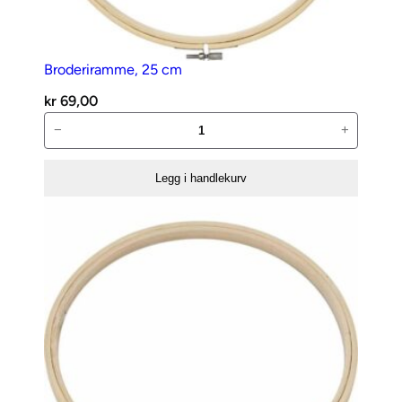
Broderiramme, 25 cm
kr
69,00
Broderiramme,
−
+
25
cm
Legg i handlekurv
antall