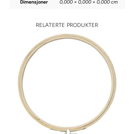
Dimensjoner
0,000 × 0,000 × 0,000 cm
i
c
s
RELATERTE PRODUKTER
–
S
p
r
e
t
t
e
k
n
i
v
s
t
o