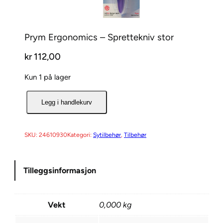
Prym Ergonomics – Sprettekniv stor
kr
112,00
Kun 1 på lager
P
Legg i handlekurv
r
y
m
SKU:
24610930
Kategori:
Sytilbehør
, 
Tilbehør
E
r
Tilleggsinformasjon
g
o
n
Vekt
0,000 kg
o
m