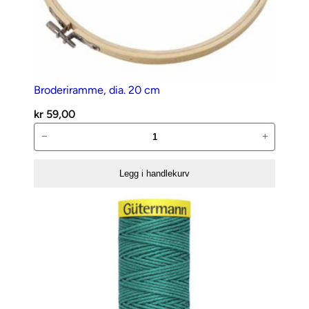
Broderiramme, dia. 20 cm
kr
59,00
Broderiramme,
−
+
dia.
20
Legg i handlekurv
cm
antall