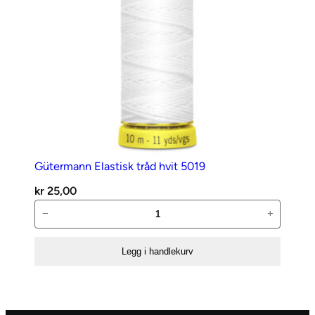
Gütermann Elastisk tråd hvit 5019
kr
25,00
Gütermann
−
+
Elastisk
tråd
Legg i handlekurv
hvit
5019
antall