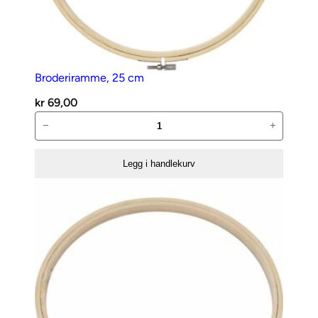
Broderiramme, 25 cm
kr
69,00
Broderiramme,
−
+
25
cm
Legg i handlekurv
antall