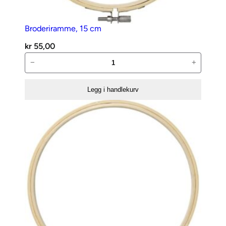
Broderiramme, 15 cm
kr
55,00
Broderiramme,
−
+
15
cm
Legg i handlekurv
antall