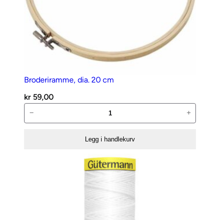
Broderiramme, dia. 20 cm
kr
59,00
Broderiramme,
−
+
dia.
20
Legg i handlekurv
cm
antall