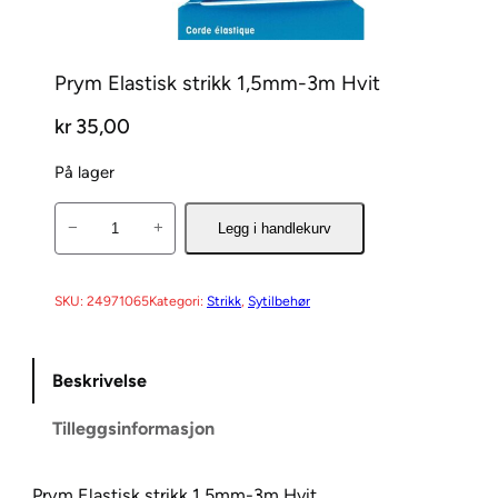
Prym Elastisk strikk 1,5mm-3m Hvit
kr
35,00
På lager
P
−
+
Legg i handlekurv
r
y
m
SKU:
24971065
Kategori:
Strikk
, 
Sytilbehør
E
l
Beskrivelse
a
s
Tilleggsinformasjon
t
i
s
Prym Elastisk strikk 1,5mm-3m Hvit