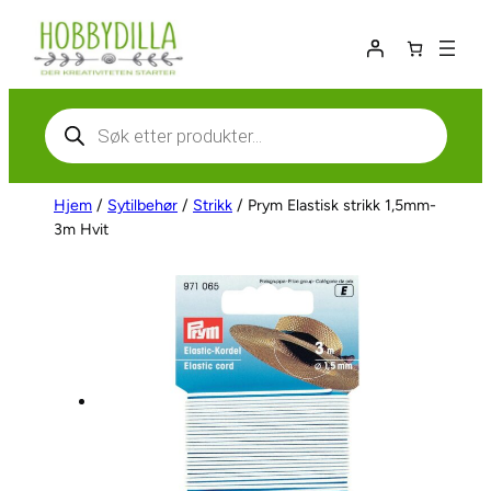
Hopp
til
innhold
Products
search
Hjem
/
Sytilbehør
/
Strikk
/ Prym Elastisk strikk 1,5mm-
3m Hvit