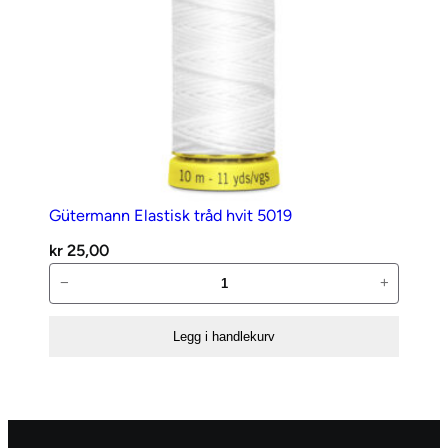
Gütermann Elastisk tråd hvit 5019
kr
25,00
Gütermann
−
+
Elastisk
tråd
Legg i handlekurv
hvit
5019
antall