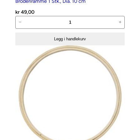
Broderiramme 1 Stk., Dia. 10 cm
t
kr
49,00
a
Broderiramme
−
+
n
1
t
Stk.,
a
Legg i handlekurv
Dia.
l
10
l
cm
antall