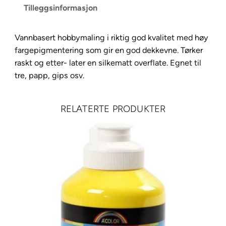
Tilleggsinformasjon
r
S
o
Vannbasert hobbymaling i riktig god kvalitet med høy
l
fargepigmentering som gir en god dekkevne. Tørker
g
raskt og etter- later en silkematt overflate. Egnet til
u
tre, papp, gips osv.
l
6
RELATERTE PRODUKTER
0
m
l
a
n
t
a
l
l