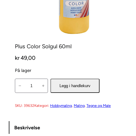
Plus Color Solgul 60ml
kr
49,00
På lager
P
−
+
Legg i handlekurv
l
u
s
SKU:
39632
Kategori:
Hobbymaling
, 
Maling
, 
Tegne og Male
C
o
Beskrivelse
l
o