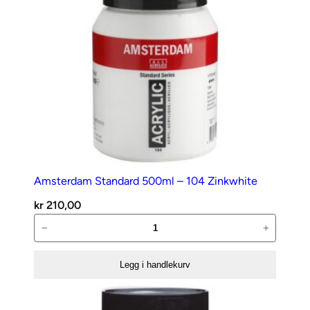
Amsterdam Standard 500ml – 104 Zinkwhite
kr
210,00
Amsterdam
−
+
Standard
500ml
Legg i handlekurv
–
104
Zinkwhite