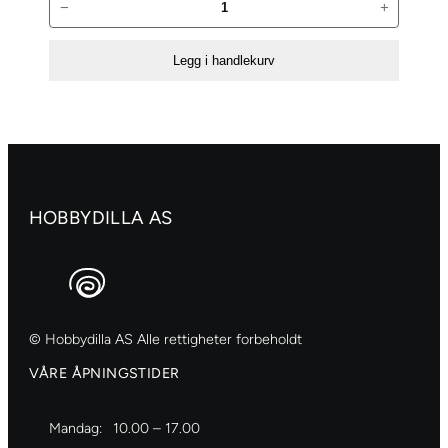
−
+
Standard
500ml
Legg i handlekurv
–
234
Raw
sienna
antall
HOBBYDILLA AS
© Hobbydilla AS Alle rettigheter forbeholdt
VÅRE ÅPNINGSTIDER
Mandag:
10.00 – 17.00