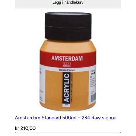
Legg i handlekurv
–
224
Naples
yellow
red
antall
Amsterdam Standard 500ml – 234 Raw sienna
kr
210,00
Amsterdam