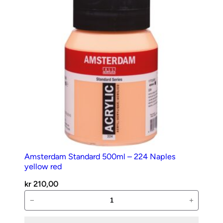
antall
Amsterdam Standard 500ml – 224 Naples
yellow red
kr
210,00
Amsterdam
−
+
Standard
500ml