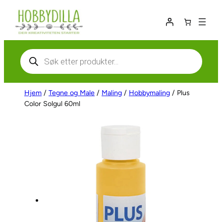
Hopp
til
innhold
Products
search
Hjem
/
Tegne og Male
/
Maling
/
Hobbymaling
/ Plus
Color Solgul 60ml