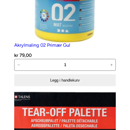
Akrylmaling 02 Primær Gul
kr
79,00
Akrylmaling
−
+
02
Primær
Legg i handlekurv
Gul
antall