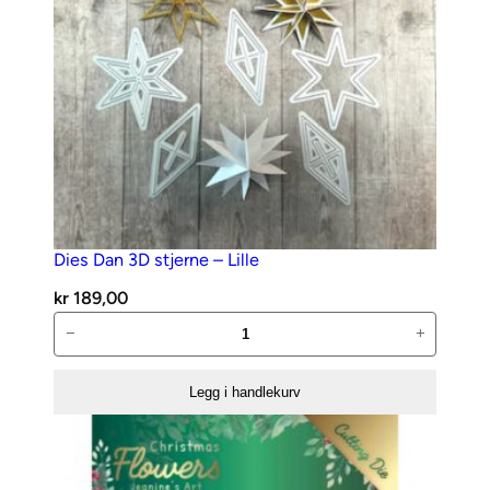
Dies Dan 3D stjerne – Lille
kr
189,00
Dies
−
+
Dan
3D
Legg i handlekurv
stjerne
–
Lille
antall