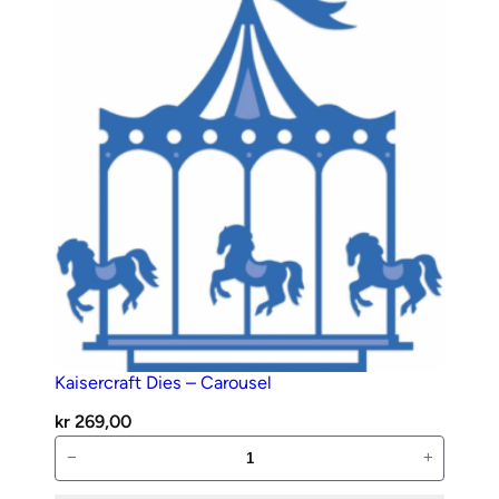
Poinsettia
Border
antall
Kaisercraft Dies – Carousel
kr
269,00
Kaisercraft
−
+
Dies