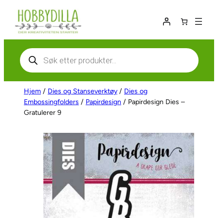
Hopp
til
innhold
Products
search
Hjem
/
Dies og Stanseverktøy
/
Dies og
Embossingfolders
/
Papirdesign
/ Papirdesign Dies –
Gratulerer 9