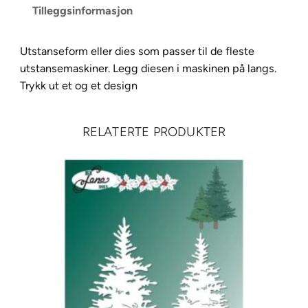
Tilleggsinformasjon
n
D
i
Utstanseform eller dies som passer til de fleste
e
utstansemaskiner. Legg diesen i maskinen på langs.
s
Trykk ut et og et design
–
G
RELATERTE PRODUKTER
r
a
t
u
l
e
r
e
r
9
a