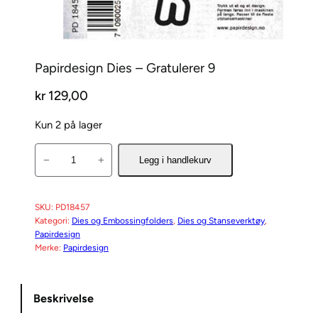
Papirdesign Dies – Gratulerer 9
kr
129,00
Kun 2 på lager
P
−
+
Legg i handlekurv
a
p
i
SKU:
PD18457
Kategori:
Dies og Embossingfolders
, 
Dies og Stanseverktøy
, 
r
Papirdesign
d
Merke:
Papirdesign
e
s
i
Beskrivelse
g