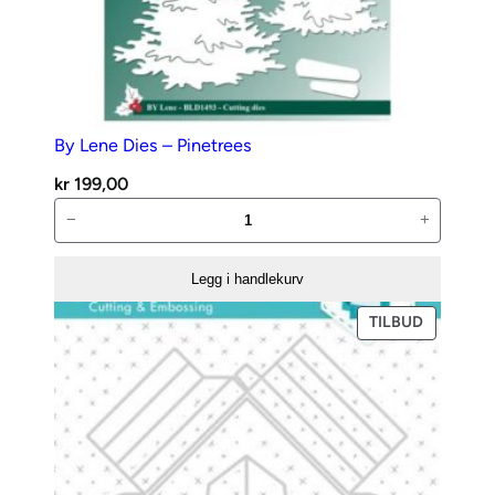
n
t
a
l
l
By Lene Dies – Pinetrees
kr
199,00
By
−
+
Lene
Dies
Legg i handlekurv
–
Pinetrees
PRODUKT
TILBUD
PÅ
antall
SALG