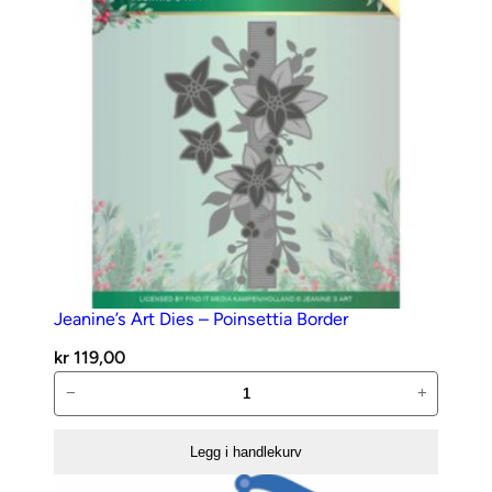
Jeanine’s Art Dies – Poinsettia Border
kr
119,00
Jeanine’s
−
+
Art
Dies
Legg i handlekurv
–