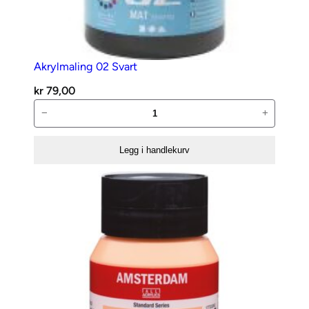
Akrylmaling 02 Svart
kr
79,00
Akrylmaling
−
+
02
Svart
Legg i handlekurv
antall