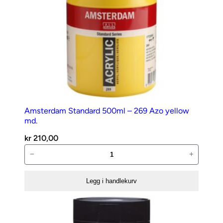
Amsterdam Standard 500ml – 269 Azo yellow
md.
kr
210,00
Amsterdam
−
+
Standard
500ml
Legg i handlekurv
–
269
Azo