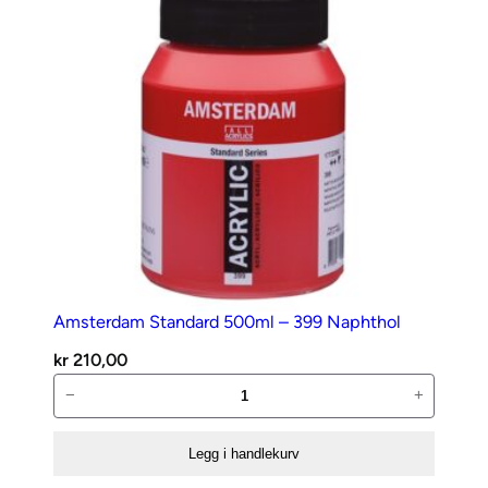
yellow
md.
antall
Amsterdam Standard 500ml – 399 Naphthol
kr
210,00
Amsterdam
−
+
Standard
500ml
Legg i handlekurv
–