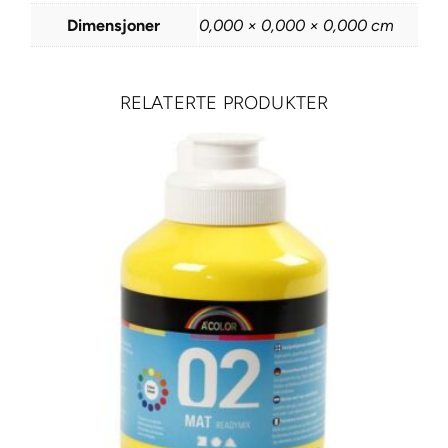
0
Dimensjoner
0,000 × 0,000 × 0,000 cm
,
8
N
RELATERTE PRODUKTER
e
u
t
r
a
l
G
r
e
y
T
i
n
t