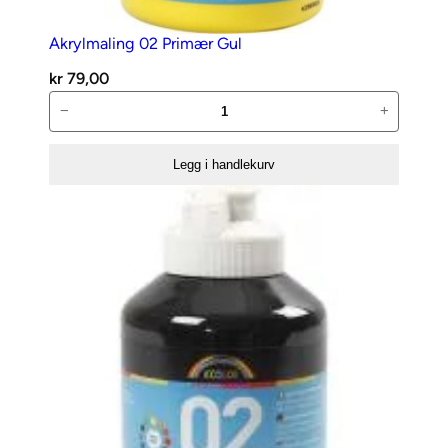
a
Akrylmaling 02 Primær Gul
n
t
kr
79,00
a
Akrylmaling
−
+
l
02
l
Primær
Legg i handlekurv
Gul
antall