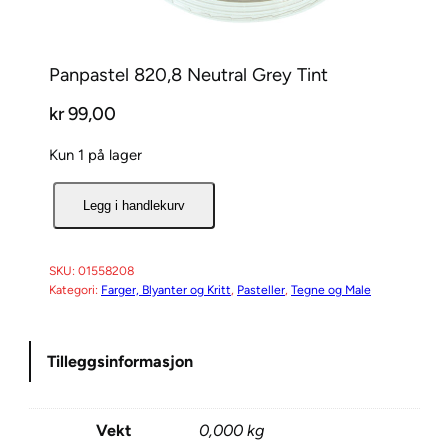
Panpastel 820,8 Neutral Grey Tint
kr
99,00
Kun 1 på lager
P
Legg i handlekurv
a
n
p
SKU:
01558208
Kategori:
Farger, Blyanter og Kritt
, 
Pasteller
, 
Tegne og Male
a
s
t
Tilleggsinformasjon
e
l
8
Vekt
0,000 kg
2