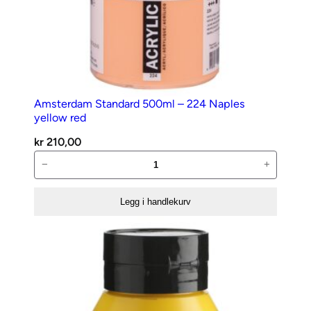
Amsterdam Standard 500ml – 224 Naples
yellow red
kr
210,00
Amsterdam
−
+
Standard
500ml
Legg i handlekurv
–
224
Naples
yellow
red
antall