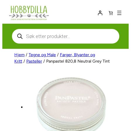
Hopp
til
innhold
Products
search
Hjem
/
Tegne og Male
/
Farger, Blyanter og
Kritt
/
Pasteller
/ Panpastel 820,8 Neutral Grey Tint