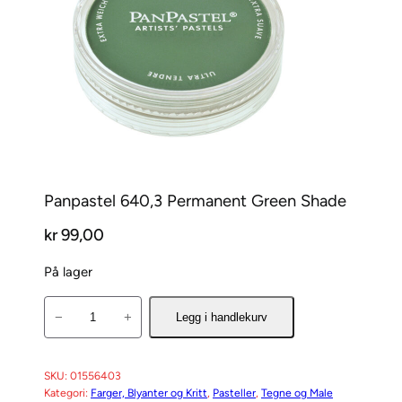
Panpastel 640,3 Permanent Green Shade
kr
99,00
På lager
P
−
+
Legg i handlekurv
a
n
p
SKU:
01556403
Kategori:
Farger, Blyanter og Kritt
, 
Pasteller
, 
Tegne og Male
a