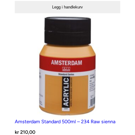
500ml
Legg i handlekurv
–
104
Zinkwhite
antall
Amsterdam Standard 500ml – 234 Raw sienna
kr
210,00