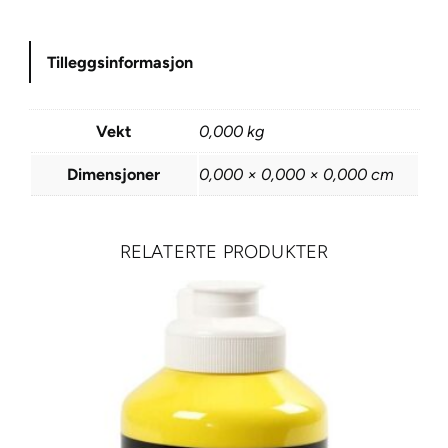
s
t
Tilleggsinformasjon
e
l
6
Vekt
0,000 kg
4
0
Dimensjoner
0,000 × 0,000 × 0,000 cm
,
3
P
RELATERTE PRODUKTER
e
r
m
a
n
e
n
t