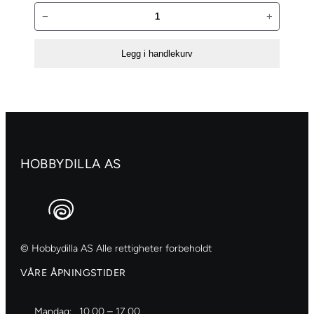
Amsterdam
−
+
Standard
500ml
Legg i handlekurv
–
234
Raw
sienna
antall
HOBBYDILLA AS
© Hobbydilla AS Alle rettigheter forbeholdt
VÅRE ÅPNINGSTIDER
Mandag:
10.00 – 17.00