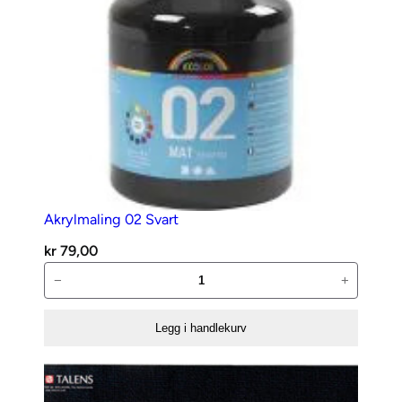
Akrylmaling 02 Svart
kr
79,00
Akrylmaling
−
+
02
Svart
Legg i handlekurv
antall