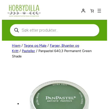
Hopp
til
innhold
Products
search
Hjem
/
Tegne og Male
/
Farger, Blyanter og
Kritt
/
Pasteller
/ Panpastel 640,3 Permanent Green
Shade