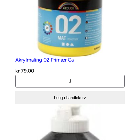
G
r
e
e
n
S
h
Akrylmaling 02 Primær Gul
a
d
kr
79,00
e
Akrylmaling
−
+
a
02
n
Primær
Legg i handlekurv
t
Gul
a
antall
l
l