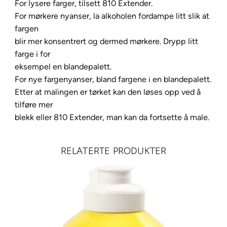
For lysere farger, tilsett 810 Extender.
y
For mørkere nyanser, la alkoholen fordampe litt slik at
r
fargen
e
blir mer konsentrert og dermed mørkere. Drypp litt
d
farge i for
a
eksempel en blandepalett.
n
For nye fargenyanser, bland fargene i en blandepalett.
t
Etter at malingen er tørket kan den løses opp ved å
a
tilføre mer
l
blekk eller 810 Extender, man kan da fortsette å male.
l
RELATERTE PRODUKTER