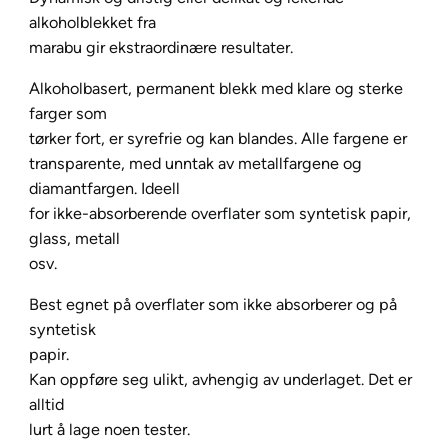
o
alkoholblekket fra
l
marabu gir ekstraordinære resultater.
I
Alkoholbasert, permanent blekk med klare og sterke
n
farger som
k
tørker fort, er syrefrie og kan blandes. Alle fargene er
2
transparente, med unntak av metallfargene og
0
diamantfargen. Ideell
m
for ikke-absorberende overflater som syntetisk papir,
l
glass, metall
–
osv.
0
3
Best egnet på overflater som ikke absorberer og på
1
syntetisk
C
papir.
h
Kan oppføre seg ulikt, avhengig av underlaget. Det er
e
alltid
r
lurt å lage noen tester.
r