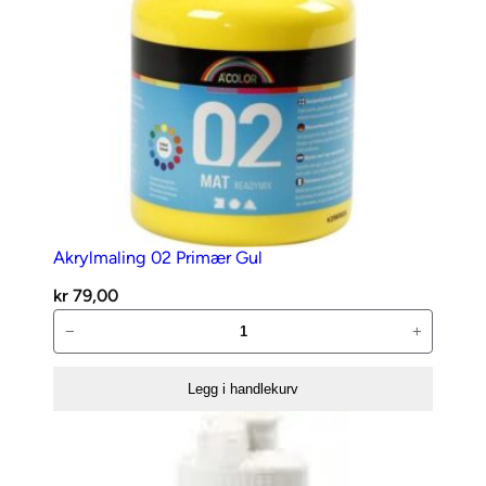
Akrylmaling 02 Primær Gul
kr
79,00
Akrylmaling
−
+
02
Primær
Legg i handlekurv
Gul
antall