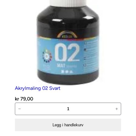
Akrylmaling 02 Svart
kr
79,00
Akrylmaling
−
+
02
Svart
Legg i handlekurv
antall