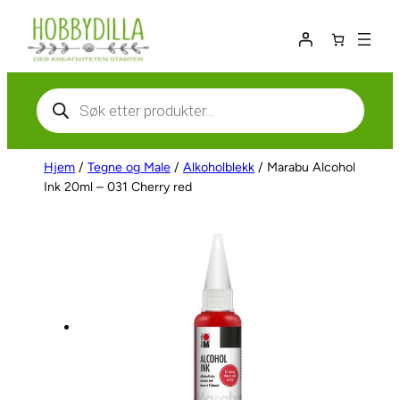
Hopp
til
innhold
Products
search
Hjem
/
Tegne og Male
/
Alkoholblekk
/ Marabu Alcohol
Ink 20ml – 031 Cherry red