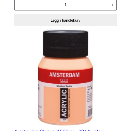
Amsterdam
−
+
Standard
500ml
Legg i handlekurv
–
104
Zinkwhite
antall