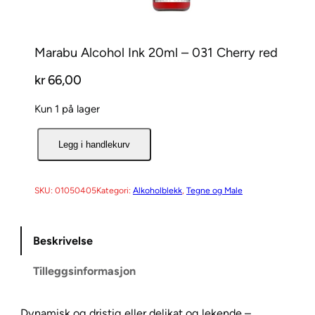
Marabu Alcohol Ink 20ml – 031 Cherry red
kr
66,00
Kun 1 på lager
M
Legg i handlekurv
a
r
a
SKU:
01050405
Kategori:
Alkoholblekk
, 
Tegne og Male
b
u
Beskrivelse
A
l
Tilleggsinformasjon
c
o
h
Dynamisk og dristig eller delikat og lekende –