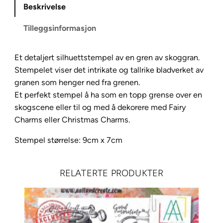
Beskrivelse
F
o
Tilleggsinformasjon
r
e
Et detaljert silhuettstempel av en gren av skoggran.
s
Stempelet viser det intrikate og tallrike bladverket av
t
granen som henger ned fra grenen.
S
Et perfekt stempel å ha som en topp grense over en
p
skogscene eller til og med å dekorere med Fairy
r
Charms eller Christmas Charms.
u
c
Stempel størrelse: 9cm x 7cm
e
L
A
RELATERTE PRODUKTER
V
4
2
8