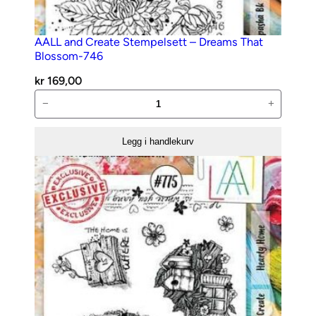
AALL and Create Stempelsett – Dreams That
Blossom-746
kr
169,00
AALL
−
+
and
Create
Legg i handlekurv
Stempelsett
–
Dreams
That
Blossom-
746
antall