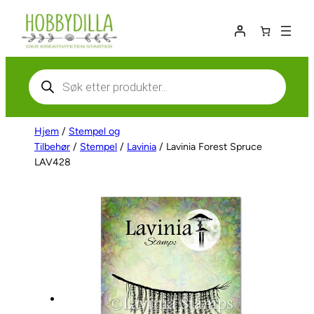
Hopp
til
innhold
Products
search
Hjem
/
Stempel og
Tilbehør
/
Stempel
/
Lavinia
/ Lavinia Forest Spruce
LAV428