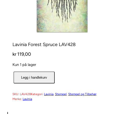
Lavinia Forest Spruce LAV428
kr
119,00
Kun 1 på lager
L
Legg i handlekurv
a
v
i
SKU:
LAV428
Kategori:
Lavinia
, 
Stempel
, 
Stempel og Tilbehør
Merke:
Lavinia
n
i
a