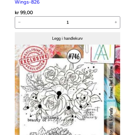
Wings-826
kr
99,00
AALL
−
+
and
Create
Legg i handlekurv
Stempelsett
–
Delicate
Wings-
826
antall