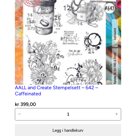
a
n
t
a
l
l
AALL and Create Stempelsett – 642 –
Caffeinated
kr
399,00
AALL
−
+
and
Create
Legg i handlekurv
Stempelsett