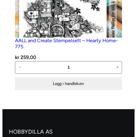
AALL and Create Stempelsett – Hearty Home-
775
kr
259,00
AALL
−
+
and
Create
Legg i handlekurv
Stempelsett
–
Hearty
Home-
775
antall
HOBBYDILLA AS