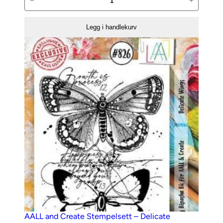
−
+
and
Create
Legg i handlekurv
Stempelsett
–
Crazy
Maison-
1047
antall
AALL and Create Stempelsett – Delicate