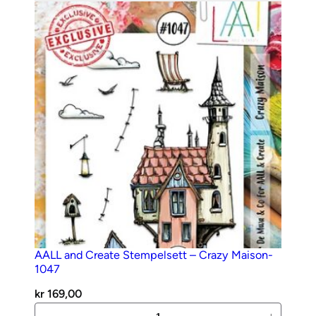
–
642
–
Caffeinated
antall
AALL and Create Stempelsett – Crazy Maison-
1047
kr
169,00
AALL