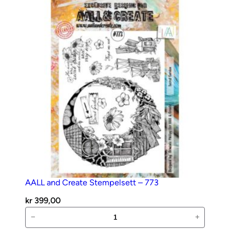
–
772
antall
AALL and Create Stempelsett – 773
kr
399,00
AALL
−
+
and