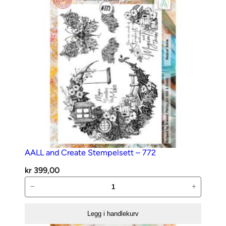
–
Caffeinated
antall
AALL and Create Stempelsett – 772
kr
399,00
AALL
−
+
and
Create
Legg i handlekurv
Stempelsett