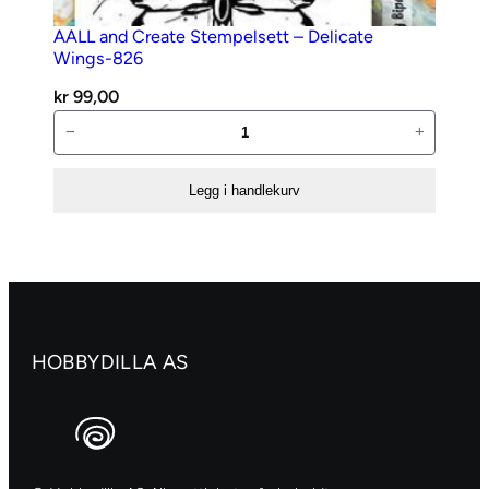
AALL and Create Stempelsett – Delicate
Wings-826
kr
99,00
AALL
−
+
and
Create
Legg i handlekurv
Stempelsett
–
Delicate
Wings-
826
antall
HOBBYDILLA AS