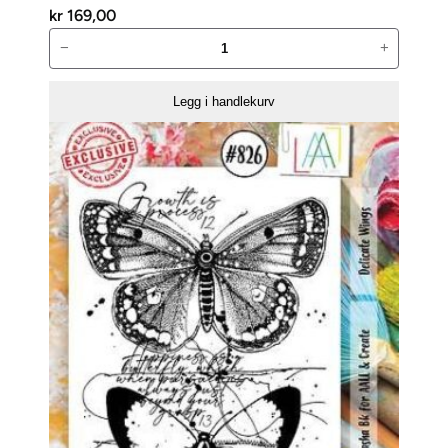
kr
169,00
AALL
−
+
and
Create
Legg i handlekurv
Stempelsett
–
Crazy
Maison-
1047
antall