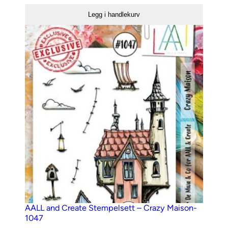
Create
Legg i handlekurv
Stempelsett
–
773
antall
AALL and Create Stempelsett – Crazy Maison-
1047