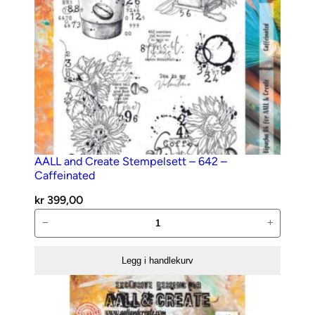
2
1
3
a
n
t
a
l
l
AALL and Create Stempelsett – 642 –
Caffeinated
kr
399,00
AALL
−
+
and
Create
Legg i handlekurv
Stempelsett
–
642