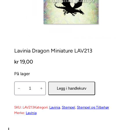
Lavinia Dragon Miniature LAV213
kr
19,00
På lager
L
−
+
Legg i handlekurv
a
v
i
SKU:
LAV213
Kategori:
Lavinia
, 
Stempel
, 
Stempel og Tilbehør
Merke:
Lavinia
n
i
a