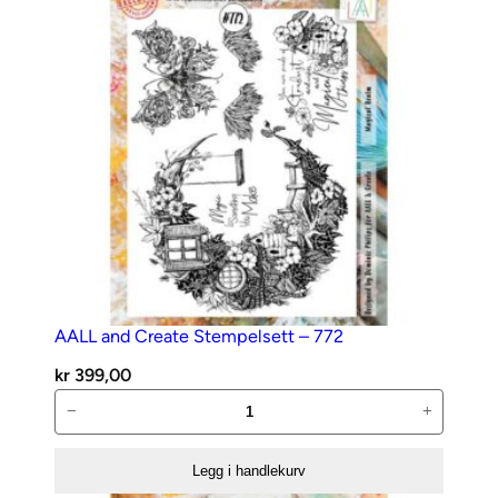
n
i
B
e
r
r
i
e
s
L
A
V
AALL and Create Stempelsett – 772
5
kr
399,00
6
AALL
8
−
+
and
a
Create
n
Legg i handlekurv
Stempelsett
t