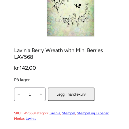
Lavinia Berry Wreath with Mini Berries
LAV568
kr
142,00
På lager
L
−
+
Legg i handlekurv
a
v
i
SKU:
LAV568
Kategori:
Lavinia
, 
Stempel
, 
Stempel og Tilbehør
Merke:
Lavinia
n
i