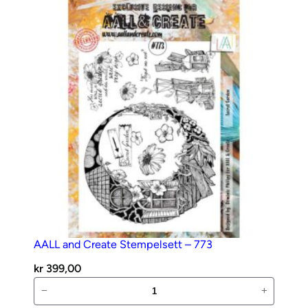
–
a
772
l
antall
l
AALL and Create Stempelsett – 773
kr
399,00
AALL
−
+
and