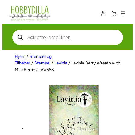
Hopp
til
innhold
Products
search
Hjem
/
Stempel og
Tilbehør
/
Stempel
/
Lavinia
/ Lavinia Berry Wreath with
Mini Berries LAV568