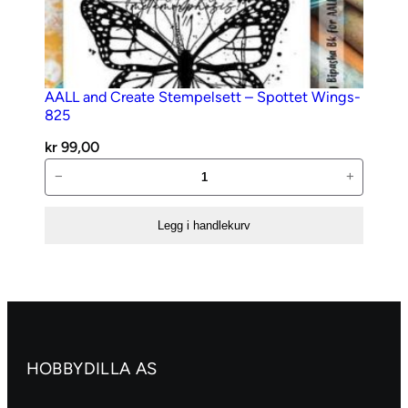
AALL and Create Stempelsett – Spottet Wings-
825
kr
99,00
AALL
−
+
and
Create
Legg i handlekurv
Stempelsett
–
Spottet
Wings-
825
antall
HOBBYDILLA AS