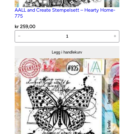
AALL and Create Stempelsett – Hearty Home-
775
kr
259,00
AALL
−
+
and
Create
Legg i handlekurv
Stempelsett
–
Hearty
Home-
775
antall