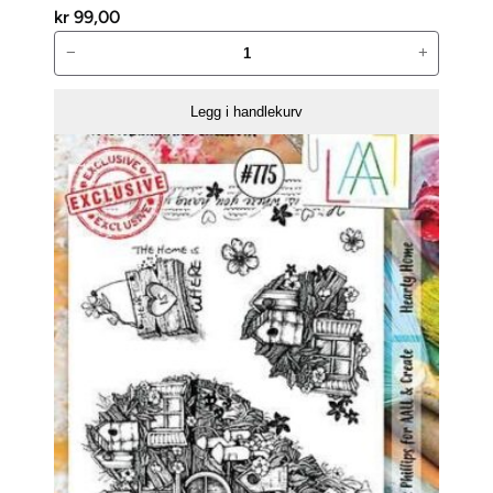
kr
99,00
AALL
−
+
and
Create
Legg i handlekurv
Stempelsett
–
Delicate
Wings-
826
antall