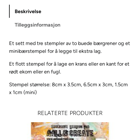
a
Beskrivelse
B
e
Tilleggsinformasjon
r
r
Et sett med tre stempler av to buede bærgrener og et
y
minibærstempel for å legge til ekstra lag.
W
r
Et flott stempel for å lage en krans eller en kant for et
e
rødt ekorn eller en fugl.
a
t
Stempel størrelse: 8cm x 3.5cm, 6.5cm x 3cm, 1.5cm
h
x 1cm (mini)
w
i
RELATERTE PRODUKTER
t
h
M
i