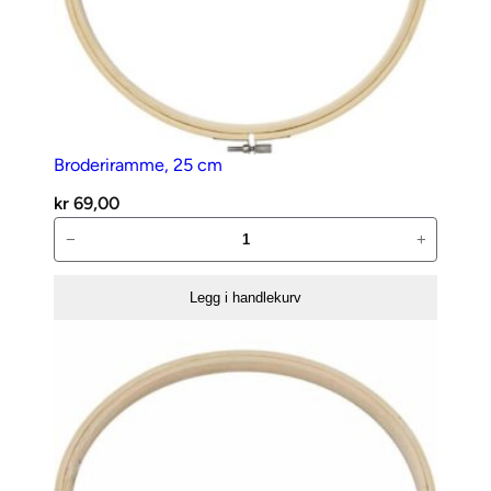
Broderiramme, 25 cm
kr
69,00
Broderiramme,
−
+
25
cm
Legg i handlekurv
antall