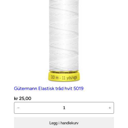
Gütermann Elastisk tråd hvit 5019
kr
25,00
Gütermann
−
+
Elastisk
tråd
Legg i handlekurv
hvit