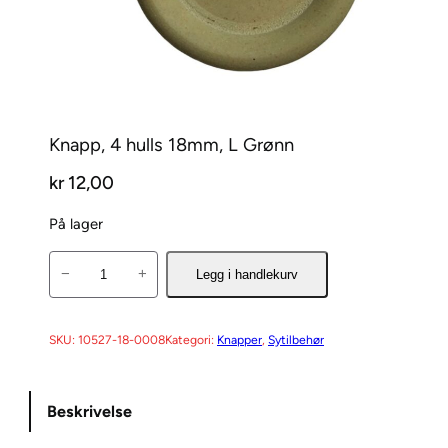
Knapp, 4 hulls 18mm, L Grønn
kr
12,00
På lager
K
−
+
Legg i handlekurv
n
a
p
SKU:
10527-18-0008
Kategori:
Knapper
, 
Sytilbehør
p
,
Beskrivelse
4
h