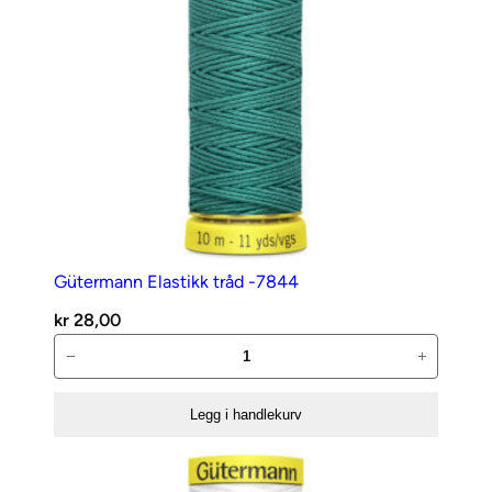
Gütermann Elastikk tråd -7844
kr
28,00
Gütermann
−
+
Elastikk
tråd
Legg i handlekurv
-7844
antall