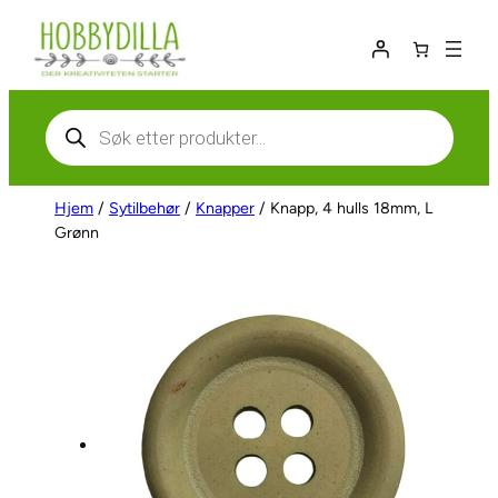
Hopp
til
innhold
Products
search
Hjem
/
Sytilbehør
/
Knapper
/ Knapp, 4 hulls 18mm, L
Grønn