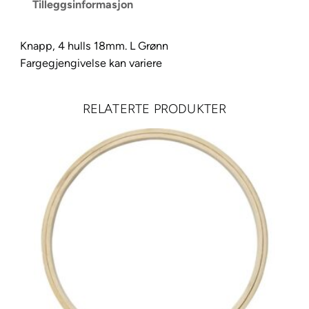
Tilleggsinformasjon
u
l
l
Knapp, 4 hulls 18mm. L Grønn
s
Fargegjengivelse kan variere
1
8
RELATERTE PRODUKTER
m
m
,
L
G
r
ø
n
n
a
n
t