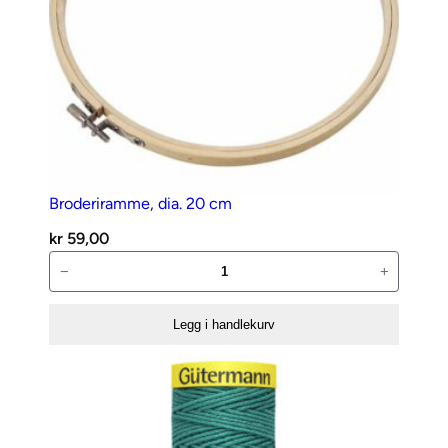
Broderiramme, dia. 20 cm
kr
59,00
Broderiramme,
−
+
dia.
20
Legg i handlekurv
cm
antall