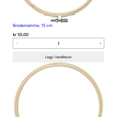
a
l
l
Broderiramme, 15 cm
kr
55,00
Broderiramme,
−
+
15
cm
Legg i handlekurv
antall