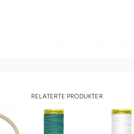
a
l
l
RELATERTE PRODUKTER