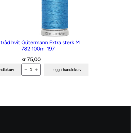
tråd hvit
Gütermann Extra sterk M
782 100m  197
kr
75,00
Gütermann
−
+
andlekurv
Legg i handlekurv
Extra
sterk
M
782
100m
197