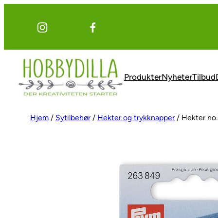
Hopp
til
innhold
Produkter
Nyheter
Tilbud
Hjem
/
Sytilbehør
/
Hekter og trykknapper
/ Hekter no.