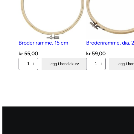
Broderiramme, 15 cm
Broderiramme, dia. 
kr
55,00
kr
59,00
Broderiramme,
Broderiramme,
−
+
−
+
Legg i handlekurv
Legg i ha
15
dia.
cm
20
antall
cm
antall