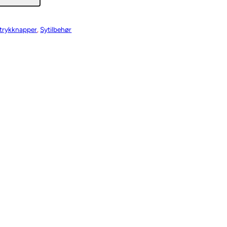
 trykknapper
, 
Sytilbehør