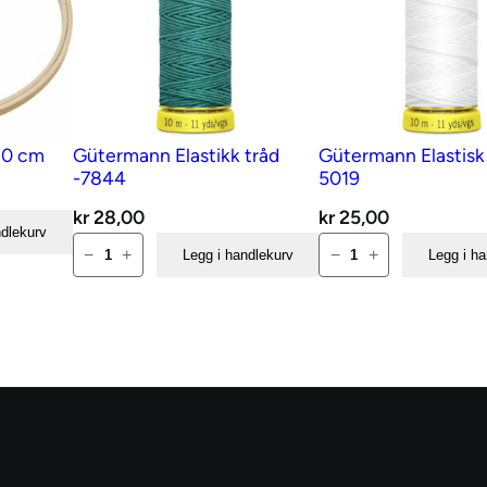
20 cm
Gütermann Elastikk tråd
Gütermann Elastisk 
-7844
5019
kr
28,00
kr
25,00
ndlekurv
Gütermann
Gütermann
−
+
−
+
Legg i handlekurv
Legg i h
Elastikk
Elastisk
tråd
tråd
-7844
hvit
antall
5019
antall