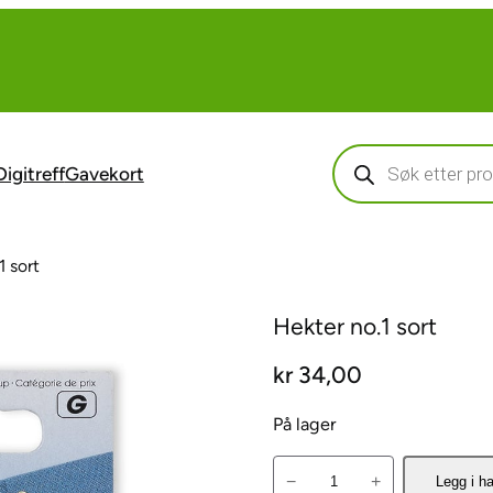
Products
search
Digitreff
Gavekort
1 sort
Hekter no.1 sort
kr
34,00
På lager
H
−
+
Legg i h