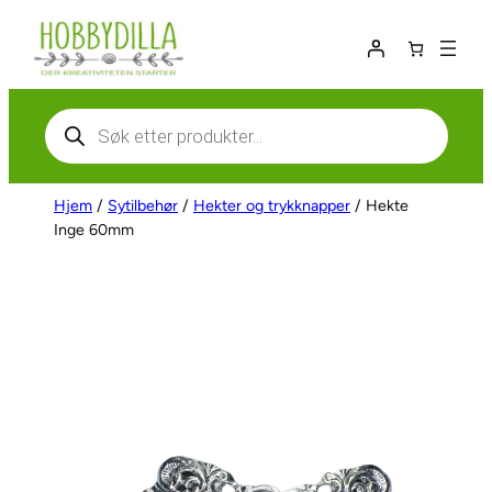
Hopp
til
innhold
Products
search
Hjem
/
Sytilbehør
/
Hekter og trykknapper
/ Hekte
Inge 60mm