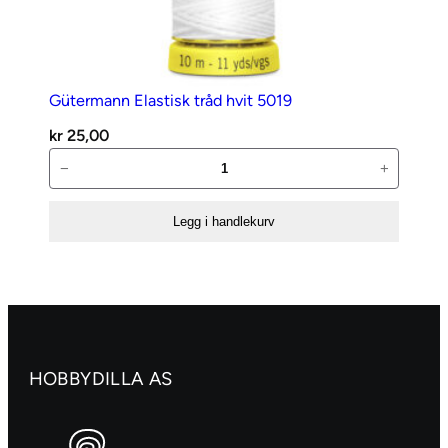
Gütermann Elastisk tråd hvit 5019
kr
25,00
Gütermann
−
+
Elastisk
tråd
Legg i handlekurv
hvit
5019
antall
HOBBYDILLA AS