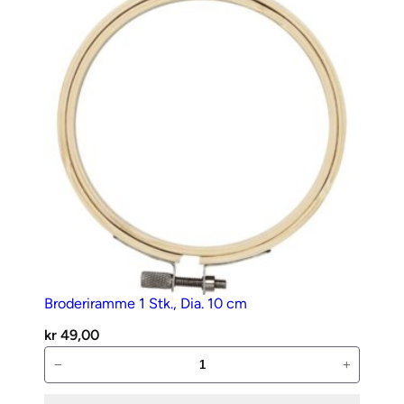
t
a
l
l
Broderiramme 1 Stk., Dia. 10 cm
kr
49,00
Broderiramme
−
+
1
Stk.,