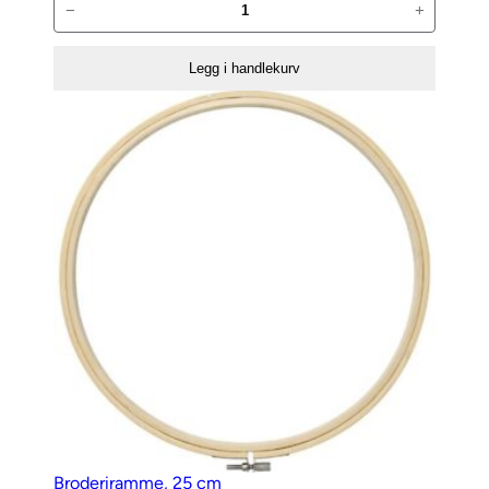
Broderiramme,
−
+
15
cm
Legg i handlekurv
antall
Broderiramme, 25 cm