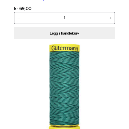
kr
69,00
Broderiramme,
−
+
25
cm
Legg i handlekurv
antall