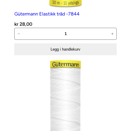
Gütermann Elastikk tråd -7844
kr
28,00
Gütermann
−
+
Elastikk
tråd
Legg i handlekurv
-7844
antall