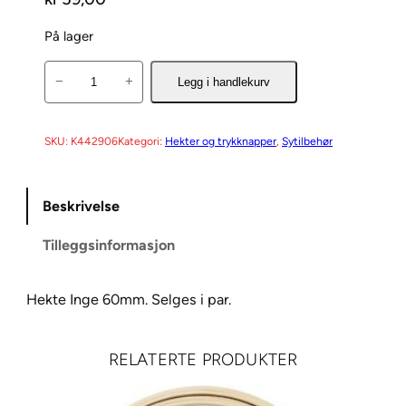
På lager
H
−
+
Legg i handlekurv
e
k
t
SKU:
K442906
Kategori:
Hekter og trykknapper
, 
Sytilbehør
e
I
Beskrivelse
n
g
Tilleggsinformasjon
e
6
0
Hekte Inge 60mm. Selges i par.
m
m
RELATERTE PRODUKTER
a
n