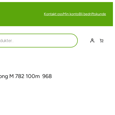
Kontakt oss
Min konto
Bli bedriftskunde
ong M 782 100m  968