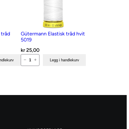
 tråd
Gütermann Elastisk tråd hvit
5019
kr
25,00
Gütermann
−
+
andlekurv
Legg i handlekurv
Elastisk
tråd
hvit
5019
antall