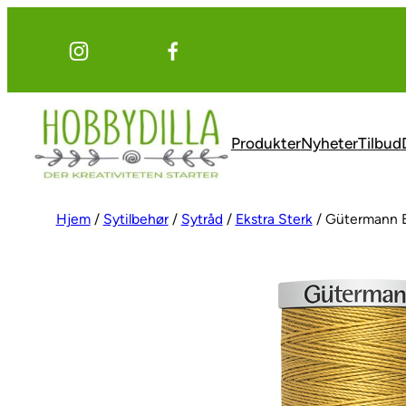
Hopp
til
innhold
Produkter
Nyheter
Tilbud
Hjem
/
Sytilbehør
/
Sytråd
/
Ekstra Sterk
/ Gütermann E