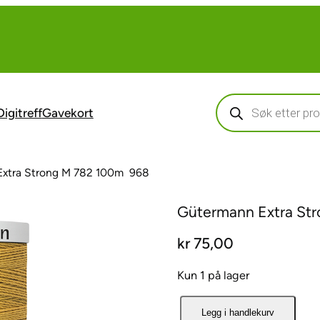
Products
search
Digitreff
Gavekort
xtra Strong M 782 100m  968
Gütermann Extra Str
kr
75,00
Kun 1 på lager
G
Legg i handlekurv