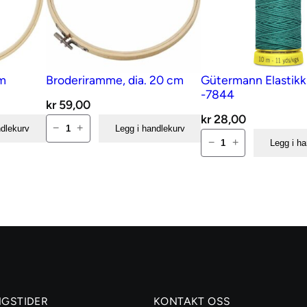
cm
Broderiramme, dia. 20 cm
Gütermann Elastikk
-7844
kr
59,00
kr
28,00
Broderiramme,
−
+
ndlekurv
Legg i handlekurv
Gütermann
dia.
−
+
Legg i h
Elastikk
20
tråd
cm
-7844
antall
antall
NGSTIDER
KONTAKT OSS