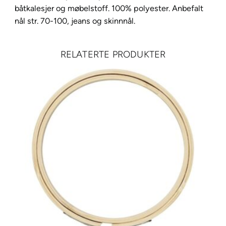
t
båtkalesjer og møbelstoff. 100% polyester. Anbefalt
r
nål str. 70-100, jeans og skinnnål.
a
S
RELATERTE PRODUKTER
t
r
o
n
g
M
7
8
2
1
0
0
m