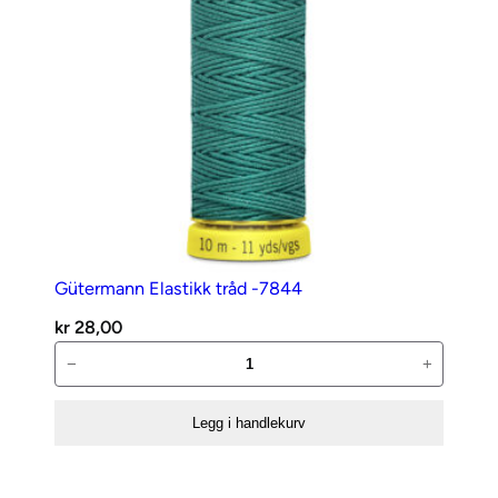
Gütermann Elastikk tråd -7844
kr
28,00
Gütermann
−
+
Elastikk
tråd
Legg i handlekurv
-7844
antall