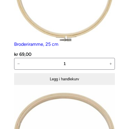
Broderiramme, 25 cm
kr
69,00
Broderiramme,
−
+
25
cm
Legg i handlekurv
antall