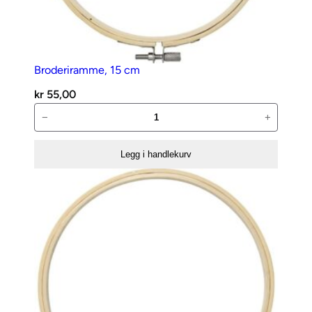
Broderiramme, 15 cm
kr
55,00
Broderiramme,
−
+
15
cm
Legg i handlekurv
antall