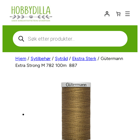
Hopp
til
innhold
Products
search
Hjem
/
Sytilbehør
/
Sytråd
/
Ekstra Sterk
/ Gütermann
Extra Strong M 782 100m  887