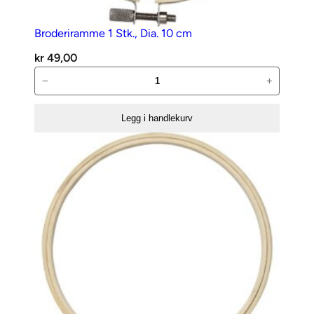
8
8
Broderiramme 1 Stk., Dia. 10 cm
7
kr
49,00
a
Broderiramme
−
+
n
1
t
Stk.,
a
Legg i handlekurv
Dia.
l
10
l
cm
antall