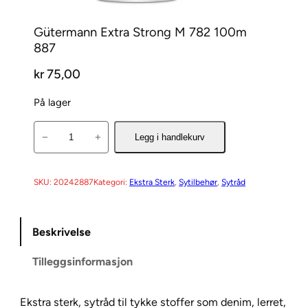
Gütermann Extra Strong M 782 100m 
887
kr
75,00
På lager
G
−
+
Legg i handlekurv
ü
t
e
SKU:
20242887
Kategori:
Ekstra Sterk
, 
Sytilbehør
, 
Sytråd
r
m
Beskrivelse
a
n
Tilleggsinformasjon
n
E
x
Ekstra sterk, sytråd til tykke stoffer som denim, lerret,