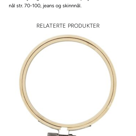
r
nål str. 70-100, jeans og skinnnål.
a
S
RELATERTE PRODUKTER
t
r
o
n
g
M
7
8
2
1
0
0
m
6