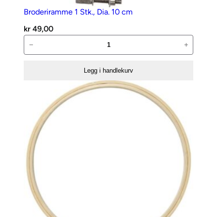
9
Broderiramme 1 Stk., Dia. 10 cm
6
kr
49,00
a
Broderiramme
−
+
n
1
t
Stk.,
a
Legg i handlekurv
Dia.
l
10
l
cm
antall