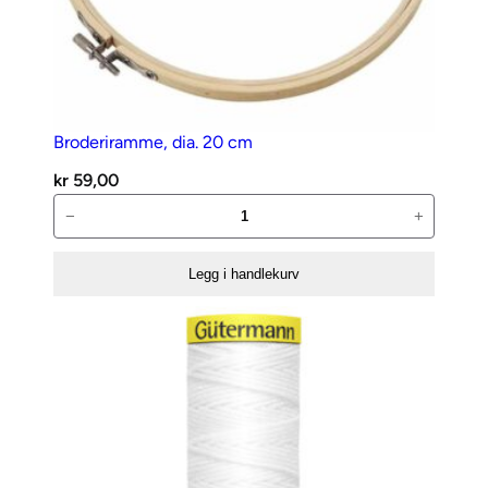
Broderiramme, dia. 20 cm
kr
59,00
Broderiramme,
−
+
dia.
20
Legg i handlekurv
cm
antall