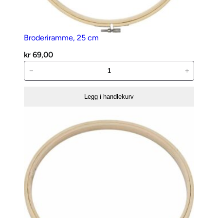
Broderiramme, 25 cm
kr
69,00
Broderiramme,
−
+
25
cm
Legg i handlekurv
antall