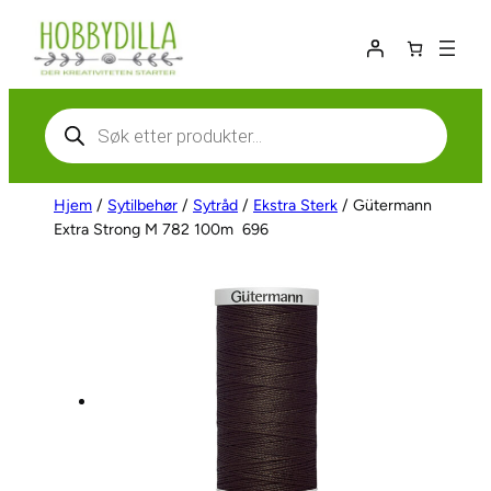
Hopp
til
innhold
Products
search
Hjem
/
Sytilbehør
/
Sytråd
/
Ekstra Sterk
/ Gütermann
Extra Strong M 782 100m  696