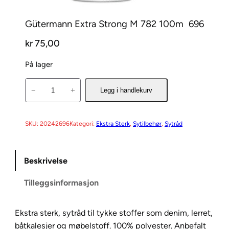
Gütermann Extra Strong M 782 100m  696
kr
75,00
På lager
G
−
+
Legg i handlekurv
ü
t
e
SKU:
20242696
Kategori:
Ekstra Sterk
, 
Sytilbehør
, 
Sytråd
r
m
Beskrivelse
a
n
Tilleggsinformasjon
n
E
x
Ekstra sterk, sytråd til tykke stoffer som denim, lerret,
t
båtkalesjer og møbelstoff. 100% polyester. Anbefalt