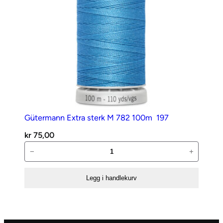
Gütermann Extra sterk M 782 100m  197
kr
75,00
Gütermann
−
+
Extra
sterk
Legg i handlekurv
M
782
100m