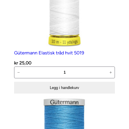
Gütermann Elastisk tråd hvit 5019
kr
25,00
Gütermann
−
+
Elastisk
tråd
Legg i handlekurv
hvit
5019
antall